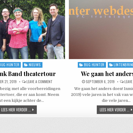
BUG HUNTER
NIEUWS
BUG HUNTER
LINTENBRIN
ted in
Posted in
ink Band theatertour
We gaan het ander
D DATE:
ON JAN OTTINK BAND THEATERTOUR
PUBLISHED DATE:
R 21, 2019
LEAVE A COMMENT
SEPTEMBER 6, 2019
LEAV
 bezig met alle voorbereidingen
We gaan het anders doen! Inm
tertoer, die er aan komt. Neem
2019) vele jaren in het vak van 
st een kijkje achter de…
die vele jaren…
JAN OTTINK BAND THEATERTOUR
WE
LEES HIER VERDER ...
LEES HIER VERDER ...