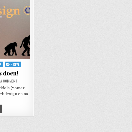
K
PRIVÉ
s doen!
ON WE GAAN HET ANDERS DOEN!
E A COMMENT
iddels (zomer
webdesign en na
 GAAN HET ANDERS DOEN!