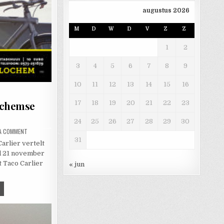
augustus 2026
M
D
W
D
V
Z
Z
1
2
3
4
5
6
7
8
9
10
11
12
13
14
15
16
17
18
19
20
21
22
23
Lochemse
24
25
26
27
28
29
30
ON HET VERHAAL VAN 2 LOCHEMSE BROERS
 A COMMENT
31
arlier vertelt
 21 november
t Taco Carlier
« jun
T VERHAAL VAN 2 LOCHEMSE BROERS