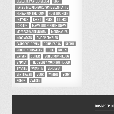
GEVLEKTE PAARDENBLOEM
GIANT
HARZ / MECKLENBURGISCHE SEENPLATTE
HERBARIUM FRISICUM
HOGE NOORDEN
JELLYFISH
KERST
KUBB
LILLEBO
LOFOTEN
MAEVE LINTENBRINK-BOEVE
MOERASPAARDENBLOEM
MONDKAPJES
NOORWEGEN
OMROP FRYSLÂN
PAARDENBLOEMEN
PRINSJESDAG
REGINA
RONDJE NOORWEGEN
ROOK
RÜGEN
SAKSEN
SCHIER
SCHIERMONNIKOOG
SYDNEY
THE SYDNEY MORNING HERALD
TWENTE
VAKANTIE
VERLIEZEN
VESTERALEN
VUUR
WINNEN
YOUP
ZOMER
ZWEDEN
BOSGROEP L