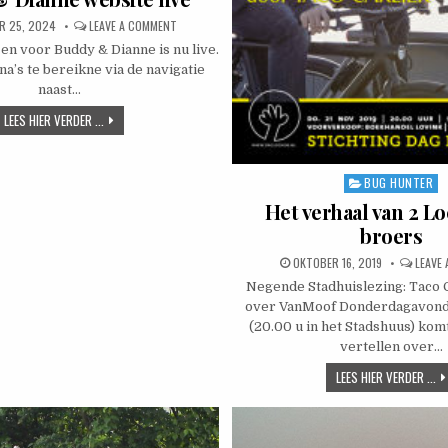
D DATE:
ON BUDDY & DIANNE WEBSITE LIVE
R 25, 2024
LEAVE A COMMENT
en voor Buddy & Dianne is nu live.
na’s te bereikne via de navigatie
naast…
BUDDY & DIANNE WEBSITE LIVE
LEES HIER VERDER ...
BUG HUNTER
Posted in
Het verhaal van 2 
broers
PUBLISHED DATE:
OKTOBER 16, 2019
LEAVE
Negende Stadhuislezing: Taco C
over VanMoof Donderdagavond
(20.00 u in het Stadshuus) kom
vertellen over…
HE
LEES HIER VERDER ...