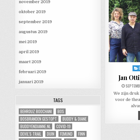
november 2019
oktober 2019
september 2019
augustus 2019
mei 2019
april 2019
maart 2019
Pos
februari 2019
Jan Ott
januari 2019
PUBLISHE
SEPTEMBE
We zijn druk
TAGS
voor de thea
alva
BEHROUZ BOOCHANI
BOS
BOSBRANDEN GESTOPT
BUDDY & DIANE
BUDDYENDIANNE.NL
COVID-19
DEVIL'S TRAIL
DUIN
FEMUND
FINN