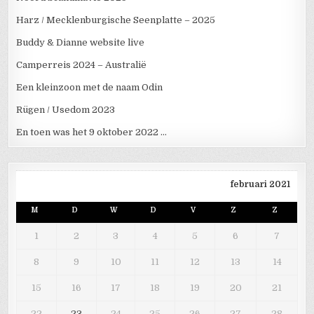
Harz / Mecklenburgische Seenplatte – 2025
Buddy & Dianne website live
Camperreis 2024 – Australië
Een kleinzoon met de naam Odin
Rügen / Usedom 2023
En toen was het 9 oktober 2022 …
februari 2021
M
D
W
D
V
Z
Z
1
2
3
4
5
6
7
8
9
10
11
12
13
14
15
16
17
18
19
20
21
22
23
24
25
26
27
28