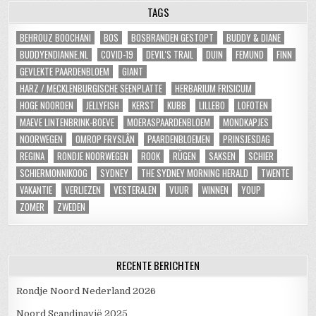
TAGS
BEHROUZ BOOCHANI
BOS
BOSBRANDEN GESTOPT
BUDDY & DIANE
BUDDYENDIANNE.NL
COVID-19
DEVIL'S TRAIL
DUIN
FEMUND
FINN
GEVLEKTE PAARDENBLOEM
GIANT
HARZ / MECKLENBURGISCHE SEENPLATTE
HERBARIUM FRISICUM
HOGE NOORDEN
JELLYFISH
KERST
KUBB
LILLEBO
LOFOTEN
MAEVE LINTENBRINK-BOEVE
MOERASPAARDENBLOEM
MONDKAPJES
NOORWEGEN
OMROP FRYSLÂN
PAARDENBLOEMEN
PRINSJESDAG
REGINA
RONDJE NOORWEGEN
ROOK
RÜGEN
SAKSEN
SCHIER
SCHIERMONNIKOOG
SYDNEY
THE SYDNEY MORNING HERALD
TWENTE
VAKANTIE
VERLIEZEN
VESTERALEN
VUUR
WINNEN
YOUP
ZOMER
ZWEDEN
RECENTE BERICHTEN
Rondje Noord Nederland 2026
Noord Scandinavië 2025