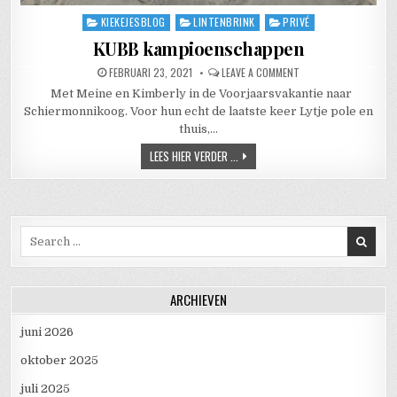
KIEKEJESBLOG
LINTENBRINK
PRIVÉ
Posted in
KUBB kampioenschappen
PUBLISHED DATE:
ON KUBB KAMPIOENS
FEBRUARI 23, 2021
LEAVE A COMMENT
Met Meine en Kimberly in de Voorjaarsvakantie naar
Schiermonnikoog. Voor hun echt de laatste keer Lytje pole en
thuis,…
KUBB KAMPIOENSCHAPPEN
LEES HIER VERDER ...
Search for:
ARCHIEVEN
juni 2026
oktober 2025
juli 2025