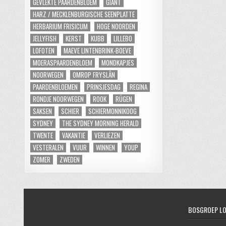
GEVLEKTE PAARDENBLOEM
GIANT
HARZ / MECKLENBURGISCHE SEENPLATTE
HERBARIUM FRISICUM
HOGE NOORDEN
JELLYFISH
KERST
KUBB
LILLEBO
LOFOTEN
MAEVE LINTENBRINK-BOEVE
MOERASPAARDENBLOEM
MONDKAPJES
NOORWEGEN
OMROP FRYSLÂN
PAARDENBLOEMEN
PRINSJESDAG
REGINA
RONDJE NOORWEGEN
ROOK
RÜGEN
SAKSEN
SCHIER
SCHIERMONNIKOOG
SYDNEY
THE SYDNEY MORNING HERALD
TWENTE
VAKANTIE
VERLIEZEN
VESTERALEN
VUUR
WINNEN
YOUP
ZOMER
ZWEDEN
BOSGROEP L