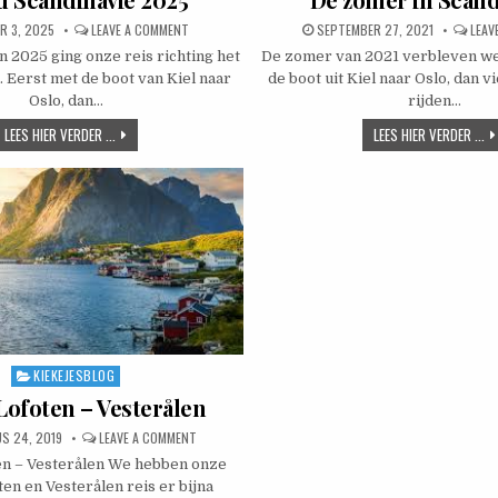
ED DATE:
ON NOORD SCANDINAVIË 2025
PUBLISHED DATE:
R 3, 2025
LEAVE A COMMENT
SEPTEMBER 27, 2021
LEAV
 2025 ging onze reis richting het
De zomer van 2021 verbleven we
 Eerst met de boot van Kiel naar
de boot uit Kiel naar Oslo, dan 
Oslo, dan…
rijden…
NOORD SCANDINAVIË 2025
DE
LEES HIER VERDER ...
LEES HIER VERDER ...
KIEKEJESBLOG
Posted in
Lofoten – Vesterålen
D DATE:
ON 2019 – LOFOTEN – VESTERÅLEN
S 24, 2019
LEAVE A COMMENT
en – Vesterålen We hebben onze
en en Vesterålen reis er bijna