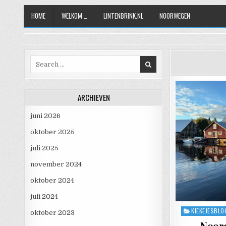
Skip to content
HOME
WELKOM …
LINTENBRINK.NL
NOORWEGEN
Search for:
ARCHIEVEN
juni 2026
oktober 2025
juli 2025
november 2024
oktober 2024
juli 2024
KIEKEJESBLO
Posted in
oktober 2023
Noord