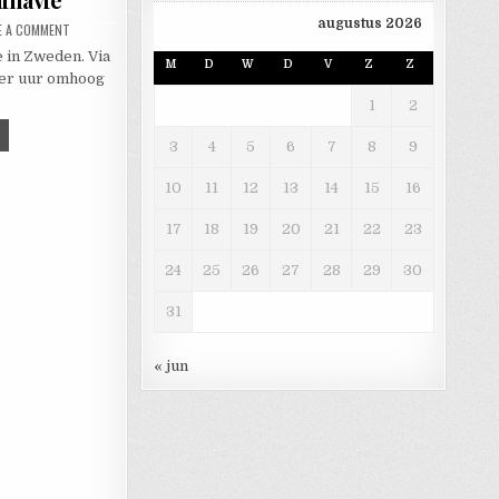
augustus 2026
ON DE ZOMER IN SCANDINAVIË
E A COMMENT
 in Zweden. Via
M
D
W
D
V
Z
Z
vier uur omhoog
1
2
 ZOMER IN SCANDINAVIË
3
4
5
6
7
8
9
10
11
12
13
14
15
16
17
18
19
20
21
22
23
24
25
26
27
28
29
30
31
« jun