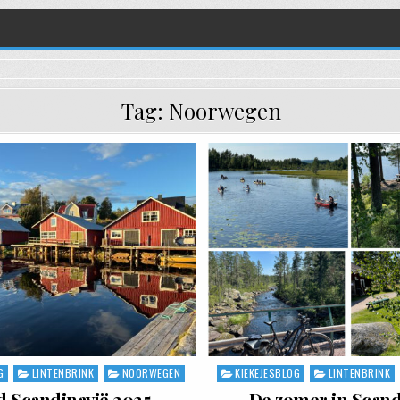
Tag:
Noorwegen
G
LINTENBRINK
NOORWEGEN
KIEKEJESBLOG
LINTENBRINK
Posted in
 Scandinavië 2025
De zomer in Scand