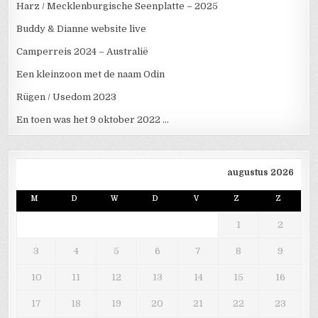
Harz / Mecklenburgische Seenplatte – 2025
Buddy & Dianne website live
Camperreis 2024 – Australië
Een kleinzoon met de naam Odin
Rügen / Usedom 2023
En toen was het 9 oktober 2022 …
augustus 2026
M
D
W
D
V
Z
Z
1
2
3
4
5
6
7
8
9
10
11
12
13
14
15
16
17
18
19
20
21
22
23