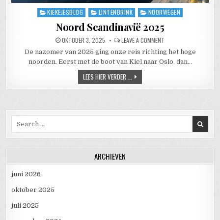
KIEKEJESBLOG
LINTENBRINK
NOORWEGEN
Posted in
Noord Scandinavië 2025
PUBLISHED DATE:
ON NOORD SCANDINAVI
OKTOBER 3, 2025
LEAVE A COMMENT
De nazomer van 2025 ging onze reis richting het hoge
noorden. Eerst met de boot van Kiel naar Oslo, dan…
NOORD SCANDINAVIË 2025
LEES HIER VERDER ...
Search for:
ARCHIEVEN
juni 2026
oktober 2025
juli 2025