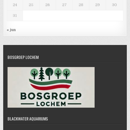
24
25
26
27
28
29
30
31
« jun
BOSGROEP LOCHEM
BLACKWATER AQUARIUMS