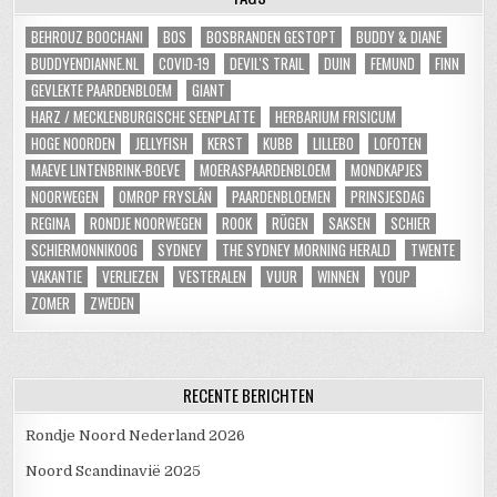
BEHROUZ BOOCHANI
BOS
BOSBRANDEN GESTOPT
BUDDY & DIANE
BUDDYENDIANNE.NL
COVID-19
DEVIL'S TRAIL
DUIN
FEMUND
FINN
GEVLEKTE PAARDENBLOEM
GIANT
HARZ / MECKLENBURGISCHE SEENPLATTE
HERBARIUM FRISICUM
HOGE NOORDEN
JELLYFISH
KERST
KUBB
LILLEBO
LOFOTEN
MAEVE LINTENBRINK-BOEVE
MOERASPAARDENBLOEM
MONDKAPJES
NOORWEGEN
OMROP FRYSLÂN
PAARDENBLOEMEN
PRINSJESDAG
REGINA
RONDJE NOORWEGEN
ROOK
RÜGEN
SAKSEN
SCHIER
SCHIERMONNIKOOG
SYDNEY
THE SYDNEY MORNING HERALD
TWENTE
VAKANTIE
VERLIEZEN
VESTERALEN
VUUR
WINNEN
YOUP
ZOMER
ZWEDEN
RECENTE BERICHTEN
Rondje Noord Nederland 2026
Noord Scandinavië 2025