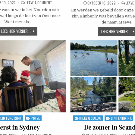
ED DATE:
ON RÜGEN / USEDOM 2023
 10, 2023
LEAVE A COMMENT
PUBLISHED DATE:
OKTOBER 10, 2022
LEAVE
 waren we in het Noorden van
En werden we gebeld door onze 
 wel langs de kust van Oost naar
zijn Kimberly was bevallen van 
West met als…
de naam Maeve…
RÜGEN / USEDOM 2023
LEES HIER VERDER ...
EN
LEES HIER VERDER ...
LINTENBRINK
PRIVÉ
KIEKEJESBLOG
LINTENBRINK
ted in
Posted in
erst in Sydney
De zomer in Scand
D DATE:
ON KERST IN SYDNEY
PUBLISHED DATE: