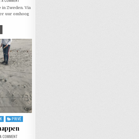
E A COMMENT
 in Zweden. Via
vier uur omhoog
 ZOMER IN SCANDINAVIË
NK
PRIVÉ
happen
ON KUBB KAMPIOENSCHAPPEN
 A COMMENT