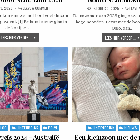
SHED DATE:
ON RONDJE NOORD NEDERLAND 2026
29, 2026
LEAVE A COMMENT
PUBLISHED DATE:
OKTOBER 3, 2025
LEAVE
eken zijn we met heel veel dingen
De nazomer van 2025 ging onze r
geweest. [1] Er komt nieuw glas in
hoge noorden. Eerst met de boot
de kozijnen…
Oslo, dan…
RONDJE NOORD NEDERLAND 2026
LEES HIER VERDER ...
NO
LEES HIER VERDER ...
BLOG
LINTENBRINK
PRIVÉ
LINTENBRINK
NIEUWS
Posted in
eis 2024 – Australië
Een kleinzoon met de