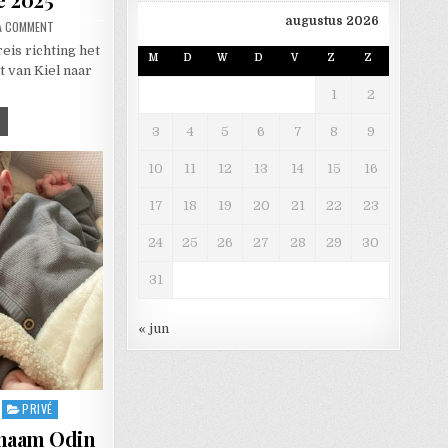
augustus 2026
ON NOORD SCANDINAVIË 2025
 A COMMENT
eis richting het
M
D
W
D
V
Z
Z
 van Kiel naar
1
2
ORD SCANDINAVIË 2025
3
4
5
6
7
8
9
10
11
12
13
14
15
16
17
18
19
20
21
22
23
24
25
26
27
28
29
30
31
« jun
PRIVÉ
 naam Odin