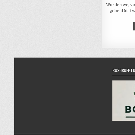
Worden we, voo
gebeld (dat 
Bericht
BOSGROEP L