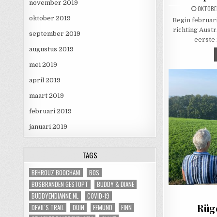
november 2019
PUBLISH
OKTOBE
oktober 2019
Begin februar
richting Austr
september 2019
eerste 
augustus 2019
mei 2019
april 2019
maart 2019
februari 2019
januari 2019
TAGS
BEHROUZ BOOCHANI
BOS
BOSBRANDEN GESTOPT
BUDDY & DIANE
BUDDYENDIANNE.NL
COVID-19
Rüg
DEVIL'S TRAIL
DUIN
FEMUND
FINN