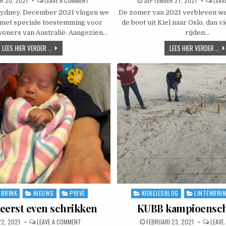
R 20, 2021
LEAVE A COMMENT
SEPTEMBER 27, 2021
LEAV
 Sydney. December 2021 vlogen we
De zomer van 2021 verbleven we
met speciale toestemming voor
de boot uit Kiel naar Oslo, dan 
woners van Australië. Aangezien…
rijden…
KERST IN SYDNEY
DE
LEES HIER VERDER ...
LEES HIER VERDER ...
NBRINK
NIEUWS
PRIVÉ
KIEKEJESBLOG
LINTENBRI
n
Posted in
 eerst even schrikken
KUBB kampioensc
SHED DATE:
ON DAT WAS EERST EVEN SCHRIKKEN
PUBLISHED DATE:
22, 2021
LEAVE A COMMENT
FEBRUARI 23, 2021
LEAVE