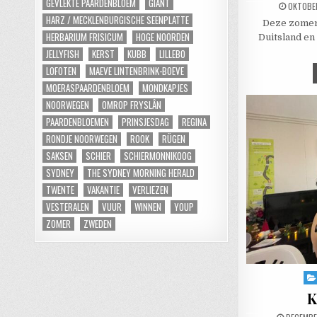
GEVLEKTE PAARDENBLOEM
GIANT
PUBLISH
OKTOBER
HARZ / MECKLENBURGISCHE SEENPLATTE
Deze zomer
HERBARIUM FRISICUM
HOGE NOORDEN
Duitsland en
JELLYFISH
KERST
KUBB
LILLEBO
LOFOTEN
MAEVE LINTENBRINK-BOEVE
MOERASPAARDENBLOEM
MONDKAPJES
NOORWEGEN
OMROP FRYSLÂN
PAARDENBLOEMEN
PRINSJESDAG
REGINA
RONDJE NOORWEGEN
ROOK
RÜGEN
SAKSEN
SCHIER
SCHIERMONNIKOOG
SYDNEY
THE SYDNEY MORNING HERALD
TWENTE
VAKANTIE
VERLIEZEN
VESTERALEN
VUUR
WINNEN
YOUP
ZOMER
ZWEDEN
Pos
K
PUBLISHE