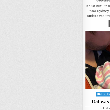
DECEMBE
Kerst 2021 in
naar Sydney 
ouders van in
LINTE
Posted i
Dat was
PUBLI
JUNI 