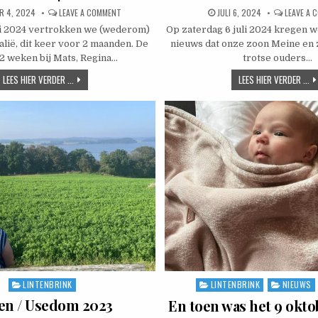
ED DATE:
ON CAMPERREIS 2024 – AUSTRALIË
PUBLISHED DATE:
R 4, 2024
LEAVE A COMMENT
JULI 6, 2024
LEAVE A
i 2024 vertrokken we (wederom)
Op zaterdag 6 juli 2024 kregen 
alië, dit keer voor 2 maanden. De
nieuws dat onze zoon Meine en 
2 weken bij Mats, Regina…
trotse ouders…
CAMPERREIS 2024 – AUSTRALIË
EE
LEES HIER VERDER ...
LEES HIER VERDER ...
LINTENBRINK
LINTENBRINK
NIEUWS
Posted in
Posted in
en / Usedom 2023
En toen was het 9 okt