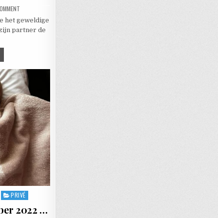
ON EEN KLEINZOON MET DE NAAM ODIN
 COMMENT
we het geweldige
zijn partner de
N KLEINZOON MET DE NAAM ODIN
PRIVÉ
ober 2022 …