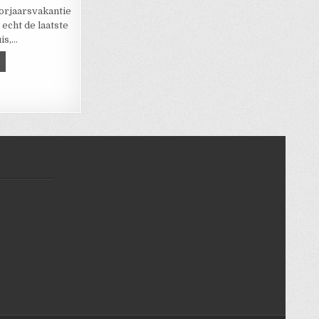
orjaarsvakantie
echt de laatste
uis,…
BB KAMPIOENSCHAPPEN