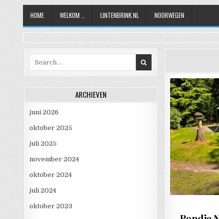
Skip to content
HOME
WELKOM …
LINTENBRINK.NL
NOORWEGEN
Search for:
ARCHIEVEN
juni 2026
oktober 2025
juli 2025
november 2024
oktober 2024
juli 2024
oktober 2023
Rondje 