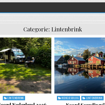
Categorie:
Lintenbrink
LINTENBRINK
KIEKEJESBLOG
LINTENBRINK
Posted in
Posted in
Noord Nederland 2026
Noord Scandinavi