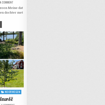
ON EN TOEN WAS HET 9 OKTOBER 2022 …
 A COMMENT
zoon Meine dat
een dochter met
 TOEN WAS HET 9 OKTOBER 2022 …
NOORWEGEN
inavië
ON DE ZOMER IN SCANDINAVIË