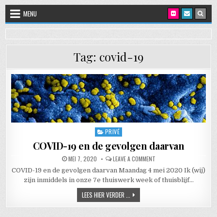
Skip to content
MENU
Tag:
covid-19
PRIVÉ
Posted in
COVID-19 en de gevolgen daarvan
PUBLISHED DATE:
ON COVID-19 EN DE GEVO
MEI 7, 2020
LEAVE A COMMENT
COVID-19 en de gevolgen daarvan Maandag 4 mei 2020 Ik (wij)
zijn inmiddels in onze 7e thuiswerk week of thuisblijf…
COVID-19 EN DE GEVOLGEN DAARVAN
LEES HIER VERDER ...