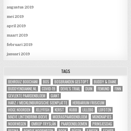
augustus 2019
mei 2019
april 2019
maart 2019
februari 2019
januari 2019
TAGS
BEHROUZ BOOCHANI
BOS
BOSBRANDEN GESTOPT
BUDDY & DIANE
BUDDYENDIANNE.NL
COVID-19
DEVIL'S TRAIL
DUIN
FEMUND
FINN
GEVLEKTE PAARDENBLOEM
GIANT
HARZ / MECKLENBURGISCHE SEENPLATTE
HERBARIUM FRISICUM
HOGE NOORDEN
JELLYFISH
KERST
KUBB
LILLEBO
LOFOTEN
MAEVE LINTENBRINK-BOEVE
MOERASPAARDENBLOEM
MONDKAPJES
NOORWEGEN
OMROP FRYSLÂN
PAARDENBLOEMEN
PRINSJESDAG
REGINA
RONDJE NOORWEGEN
ROOK
RÜGEN
SAKSEN
SCHIER