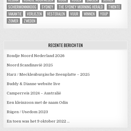
SCHIERMONNIKOOG
SYDNEY
THE SYDNEY MORNING HERALD
TWENTE
VAKANTIE
VERLIEZEN
VESTERALEN
VUUR
WINNEN
YOUP
ZOMER
ZWEDEN
RECENTE BERICHTEN
Rondje Noord Nederland 2026
Noord Scandinavië 2025
Harz / Mecklenburgische Seenplatte – 2025
Buddy & Dianne website live
Camperreis 2024 – Australië
Een kleinzoon met de naam Odin
Rügen / Usedom 2023
En toen was het 9 oktober 2022 …