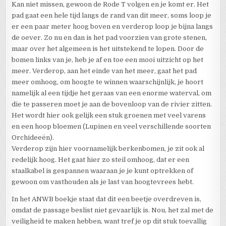
Kan niet missen, gewoon de Rode T volgen en je komt er. Het
pad gaat een hele tijd langs de rand van dit meer, soms loop je
er een paar meter hoog boven en verderop loop je bijna langs
de oever. Zo nu en dan is het pad voorzien van grote stenen,
maar over het algemeen is het uitstekend te lopen. Door de
bomen links van je, heb je af en toe een mooi uitzicht op het
meer. Verderop, aan het einde van het meer, gaat het pad
meer omhoog, om hoogte te winnen waarschijnlijk, je hoort
namelijk al een tijdje het geraas van een enorme waterval, om
die te passeren moet je aan de bovenloop van de rivier zitten.
Het wordt hier ook gelijk een stuk groenen met veel varens
en een hoop bloemen (Lupinen en veel verschillende soorten
Orchideeën).
Verderop zijn hier voornamelijk berkenbomen, je zit ook al
redelijk hoog. Het gaat hier zo steil omhoog, dat er een
staalkabel is gespannen waaraan je je kunt optrekken of
gewoon om vasthouden als je last van hoogtevrees hebt.
In het ANWB boekje staat dat dit een beetje overdreven is,
omdat de passage beslist niet gevaarlijk is. Nou, het zal met de
veiligheid te maken hebben, want tref je op dit stuk toevallig