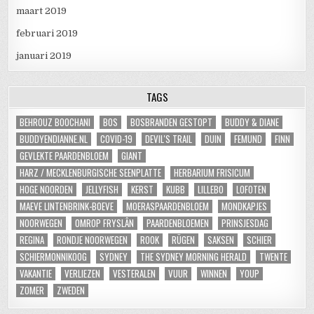
maart 2019
februari 2019
januari 2019
TAGS
BEHROUZ BOOCHANI
BOS
BOSBRANDEN GESTOPT
BUDDY & DIANE
BUDDYENDIANNE.NL
COVID-19
DEVIL'S TRAIL
DUIN
FEMUND
FINN
GEVLEKTE PAARDENBLOEM
GIANT
HARZ / MECKLENBURGISCHE SEENPLATTE
HERBARIUM FRISICUM
HOGE NOORDEN
JELLYFISH
KERST
KUBB
LILLEBO
LOFOTEN
MAEVE LINTENBRINK-BOEVE
MOERASPAARDENBLOEM
MONDKAPJES
NOORWEGEN
OMROP FRYSLÂN
PAARDENBLOEMEN
PRINSJESDAG
REGINA
RONDJE NOORWEGEN
ROOK
RÜGEN
SAKSEN
SCHIER
SCHIERMONNIKOOG
SYDNEY
THE SYDNEY MORNING HERALD
TWENTE
VAKANTIE
VERLIEZEN
VESTERALEN
VUUR
WINNEN
YOUP
ZOMER
ZWEDEN