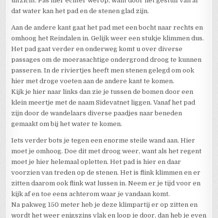
uitzicht. Pas hier echter wel op, want door het gestuif van al
dat water kan het pad en de stenen glad zijn.
Aan de andere kant gaat het pad met een bocht naar rechts en
omhoog het Reindalen in. Gelijk weer een stukje klimmen dus.
Het pad gaat verder en onderweg komt u over diverse
passages om de moerasachtige ondergrond droog te kunnen
passeren. In de riviertjes heeft men stenen gelegd om ook
hier met droge voeten aan de andere kant te komen.
Kijk je hier naar links dan zie je tussen de bomen door een
klein meertje met de naam Sidevatnet liggen. Vanaf het pad
zijn door de wandelaars diverse paadjes naar beneden
gemaakt om bij het water te komen.
Iets verder bots je tegen een enorme steile wand aan. Hier
moet je omhoog. Doe dit met droog weer, want als het regent
moet je hier helemaal opletten. Het pad is hier en daar
voorzien van treden op de stenen. Het is flink klimmen en er
zitten daarom ook flink wat lussen in. Neem er je tijd voor en
kijk af en toe eens achterom waar je vandaan komt.
Na pakweg 150 meter heb je deze klimpartij er op zitten en
wordt het weer enigszins vlak en loop je door, dan heb je even