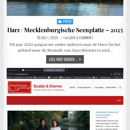
PRIVÉ
Posted in
Harz / Mecklenburgische Seenplatte – 2025
PUBLISHED DATE:
ON HARZ / MECKLENBURGI
JULI 1, 2025
LEAVE A COMMENT
Dit jaar 2025 gingen we onder anderen naar de Harz (in het
gebied waar de Nomade van Anya Niewierra zich…
HARZ / MECKLENBURGISCHE SEENPL
LEES HIER VERDER ...