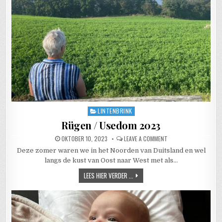
LINTENBRINK
Posted in
Rügen / Usedom 2023
PUBLISHED DATE:
ON RÜGEN / USEDOM 
OKTOBER 10, 2023
LEAVE A COMMENT
Deze zomer waren we in het Noorden van Duitsland en wel
langs de kust van Oost naar West met als…
RÜGEN / USEDOM 2023
LEES HIER VERDER ...