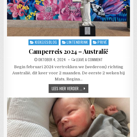
KIEKEJESBLOG
LINTENBRINK
PRIVÉ
Posted in
Camperreis 2024 – Australië
PUBLISHED DATE:
ON CAMPERREIS 2024 
OKTOBER 4, 2024
LEAVE A COMMENT
Begin februari 2024 vertrokken we (wederom) richting
Australië, dit keer voor 2 maanden. De eerste 2 weken bij
Mats, Regina…
CAMPERREIS 2024 – AUSTRALIË
LEES HIER VERDER ...