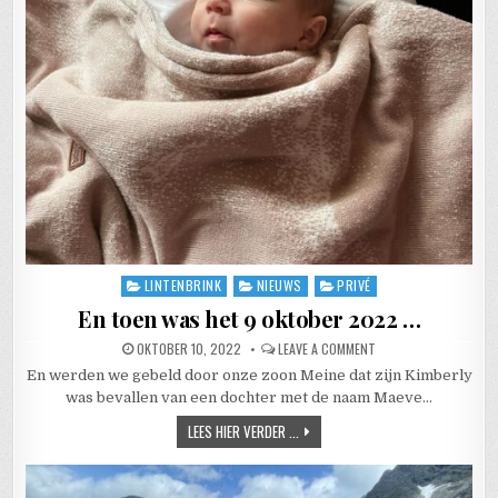
LINTENBRINK
NIEUWS
PRIVÉ
Posted in
En toen was het 9 oktober 2022 …
PUBLISHED DATE:
ON EN TOEN WAS HET 
OKTOBER 10, 2022
LEAVE A COMMENT
En werden we gebeld door onze zoon Meine dat zijn Kimberly
was bevallen van een dochter met de naam Maeve…
EN TOEN WAS HET 9 OKTOBER 2022
LEES HIER VERDER ...