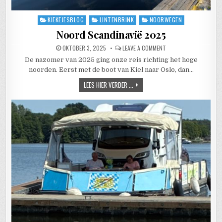
KIEKEJESBLOG
LINTENBRINK
NOORWEGEN
Posted in
Noord Scandinavië 2025
PUBLISHED DATE:
ON NOORD SCANDINAVI
OKTOBER 3, 2025
LEAVE A COMMENT
De nazomer van 2025 ging onze reis richting het hoge
noorden. Eerst met de boot van Kiel naar Oslo, dan…
NOORD SCANDINAVIË 2025
LEES HIER VERDER ...