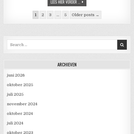
EEN NIEUW JAAR – NIEUWE UITSTAPJ
LEES HIER VERDER ...
Berichten paginering
1
2
3
…
5
Older posts →
Search for:
ARCHIEVEN
juni 2026
oktober 2025
juli 2025
november 2024
oktober 2024
juli 2024
oktober 2023