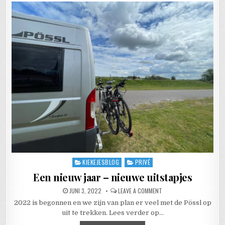
KIEKEJESBLOG
PRIVÉ
Posted in
Een nieuw jaar – nieuwe uitstapjes
PUBLISHED DATE:
ON EEN NIEUW JAAR – NI
JUNI 3, 2022
LEAVE A COMMENT
2022 is begonnen en we zijn van plan er veel met de Pössl op
uit te trekken. Lees verder op…