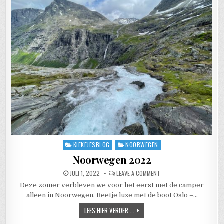
KIEKEJESBLOG
NOORWEGEN
Posted in
Noorwegen 2022
PUBLISHED DATE:
ON NOORWEGEN 2022
JULI 1, 2022
LEAVE A COMMENT
Deze zomer verbleven we voor het eerst met de camper
alleen in Noorwegen. Beetje luxe met de boot Oslo –…
NOORWEGEN 2022
LEES HIER VERDER ...