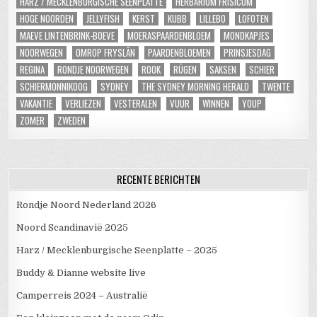
HARZ / MECKLENBURGISCHE SEENPLATTE
HERBARIUM FRISICUM
HOGE NOORDEN
JELLYFISH
KERST
KUBB
LILLEBO
LOFOTEN
MAEVE LINTENBRINK-BOEVE
MOERASPAARDENBLOEM
MONDKAPJES
NOORWEGEN
OMROP FRYSLÂN
PAARDENBLOEMEN
PRINSJESDAG
REGINA
RONDJE NOORWEGEN
ROOK
RÜGEN
SAKSEN
SCHIER
SCHIERMONNIKOOG
SYDNEY
THE SYDNEY MORNING HERALD
TWENTE
VAKANTIE
VERLIEZEN
VESTERALEN
VUUR
WINNEN
YOUP
ZOMER
ZWEDEN
RECENTE BERICHTEN
Rondje Noord Nederland 2026
Noord Scandinavië 2025
Harz / Mecklenburgische Seenplatte – 2025
Buddy & Dianne website live
Camperreis 2024 – Australië