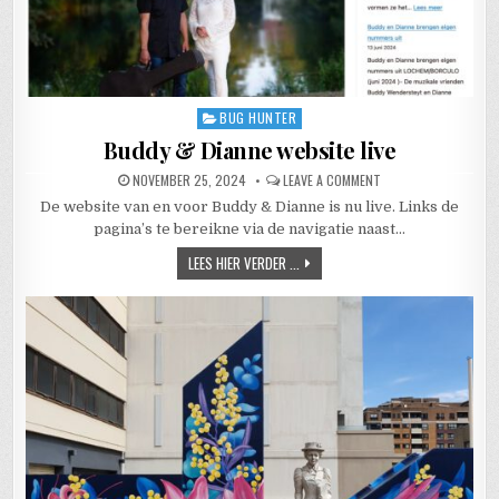
BUG HUNTER
Posted in
Buddy & Dianne website live
PUBLISHED DATE:
ON BUDDY & DIANNE W
NOVEMBER 25, 2024
LEAVE A COMMENT
De website van en voor Buddy & Dianne is nu live. Links de
pagina’s te bereikne via de navigatie naast…
BUDDY & DIANNE WEBSITE LIVE
LEES HIER VERDER ...