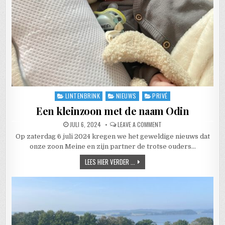
LINTENBRINK
NIEUWS
PRIVÉ
Posted in
Een kleinzoon met de naam Odin
PUBLISHED DATE:
ON EEN KLEINZOON MET D
JULI 6, 2024
LEAVE A COMMENT
Op zaterdag 6 juli 2024 kregen we het geweldige nieuws dat
onze zoon Meine en zijn partner de trotse ouders…
EEN KLEINZOON MET DE NAAM ODIN
LEES HIER VERDER ...