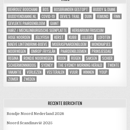
BEHROUZ BOOCHANI
BOS
BOSBRANDEN GESTOPT
BUDDY & DIANE
BUDDYENDIANNE.NL
COVID-19
DEVIL'S TRAIL
DUIN
FEMUND
FINN
GEVLEKTE PAARDENBLOEM
GIANT
HARZ / MECKLENBURGISCHE SEENPLATTE
HERBARIUM FRISICUM
HOGE NOORDEN
JELLYFISH
KERST
KUBB
LILLEBO
LOFOTEN
MAEVE LINTENBRINK-BOEVE
MOERASPAARDENBLOEM
MONDKAPJES
NOORWEGEN
OMROP FRYSLÂN
PAARDENBLOEMEN
PRINSJESDAG
REGINA
RONDJE NOORWEGEN
ROOK
RÜGEN
SAKSEN
SCHIER
SCHIERMONNIKOOG
SYDNEY
THE SYDNEY MORNING HERALD
TWENTE
VAKANTIE
VERLIEZEN
VESTERALEN
VUUR
WINNEN
YOUP
ZOMER
ZWEDEN
RECENTE BERICHTEN
Rondje Noord Nederland 2026
Noord Scandinavië 2025