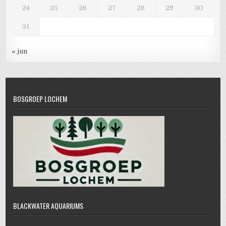
24
25
26
27
28
29
30
31
« jun
BOSGROEP LOCHEM
BLACKWATER AQUARIUMS