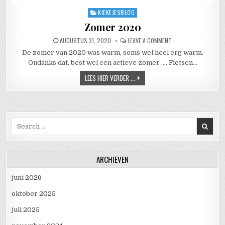
KIEKEJESBLOG
Posted in
Zomer 2020
PUBLISHED DATE:
ON ZOMER 2020
AUGUSTUS 31, 2020
LEAVE A COMMENT
De zomer van 2020 was warm, soms wel heel erg warm.
Ondanks dat, best wel een actieve zomer …. Fietsen…
ZOMER 2020
LEES HIER VERDER ...
Search for:
ARCHIEVEN
juni 2026
oktober 2025
juli 2025