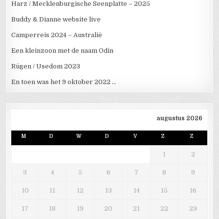
Harz / Mecklenburgische Seenplatte – 2025
Buddy & Dianne website live
Camperreis 2024 – Australië
Een kleinzoon met de naam Odin
Rügen / Usedom 2023
En toen was het 9 oktober 2022 …
augustus 2026
M
D
W
D
V
Z
Z
1
2
3
4
5
6
7
8
9
10
11
12
13
14
15
16
17
18
19
20
21
22
23