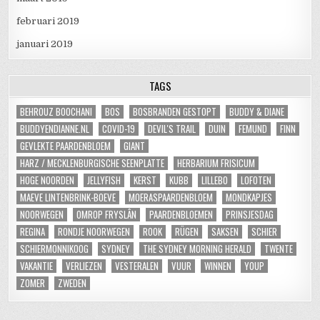
februari 2019
januari 2019
TAGS
BEHROUZ BOOCHANI
BOS
BOSBRANDEN GESTOPT
BUDDY & DIANE
BUDDYENDIANNE.NL
COVID-19
DEVIL'S TRAIL
DUIN
FEMUND
FINN
GEVLEKTE PAARDENBLOEM
GIANT
HARZ / MECKLENBURGISCHE SEENPLATTE
HERBARIUM FRISICUM
HOGE NOORDEN
JELLYFISH
KERST
KUBB
LILLEBO
LOFOTEN
MAEVE LINTENBRINK-BOEVE
MOERASPAARDENBLOEM
MONDKAPJES
NOORWEGEN
OMROP FRYSLÂN
PAARDENBLOEMEN
PRINSJESDAG
REGINA
RONDJE NOORWEGEN
ROOK
RÜGEN
SAKSEN
SCHIER
SCHIERMONNIKOOG
SYDNEY
THE SYDNEY MORNING HERALD
TWENTE
VAKANTIE
VERLIEZEN
VESTERALEN
VUUR
WINNEN
YOUP
ZOMER
ZWEDEN