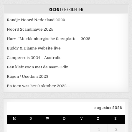
RECENTE BERICHTEN
Rondje Noord Nederland 2026
Noord Scandinavië 2025
Harz / Mecklenburgische Seenplatte – 2025
Buddy & Dianne website live
Camperreis 2024 – Australië
Een kleinzoon met de naam Odin
Rügen / Usedom 2023
En toen was het 9 oktober 2022 …
augustus 2026
M
D
W
D
V
Z
Z
1
2