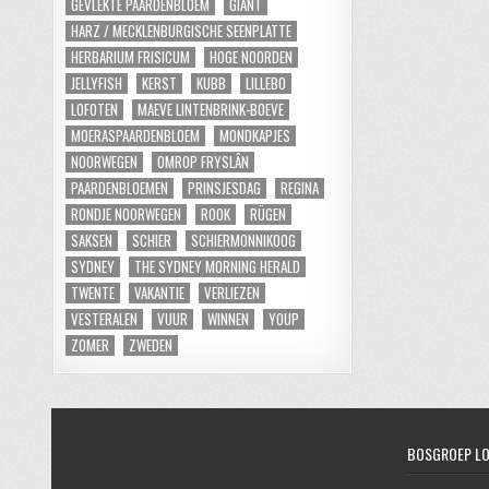
GEVLEKTE PAARDENBLOEM
GIANT
HARZ / MECKLENBURGISCHE SEENPLATTE
HERBARIUM FRISICUM
HOGE NOORDEN
JELLYFISH
KERST
KUBB
LILLEBO
LOFOTEN
MAEVE LINTENBRINK-BOEVE
MOERASPAARDENBLOEM
MONDKAPJES
NOORWEGEN
OMROP FRYSLÂN
PAARDENBLOEMEN
PRINSJESDAG
REGINA
RONDJE NOORWEGEN
ROOK
RÜGEN
SAKSEN
SCHIER
SCHIERMONNIKOOG
SYDNEY
THE SYDNEY MORNING HERALD
TWENTE
VAKANTIE
VERLIEZEN
VESTERALEN
VUUR
WINNEN
YOUP
ZOMER
ZWEDEN
BOSGROEP L