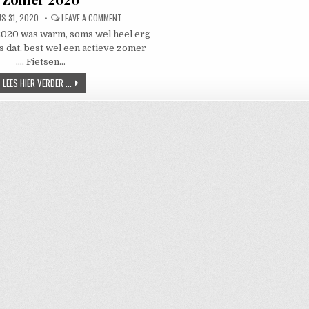
D DATE:
ON ZOMER 2020
S 31, 2020
LEAVE A COMMENT
020 was warm, soms wel heel erg
 dat, best wel een actieve zomer
…. Fietsen…
ZOMER 2020
LEES HIER VERDER ...