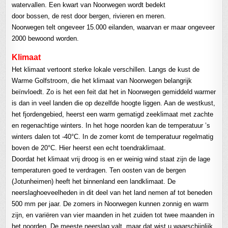
watervallen. Een kwart van Noorwegen wordt bedekt
door bossen, de rest door bergen, rivieren en meren.
Noorwegen telt ongeveer 15.000 eilanden, waarvan er maar ongeveer
2000 bewoond worden.
Klimaat
Het klimaat vertoont sterke lokale verschillen. Langs de kust de
Warme Golfstroom, die het klimaat van Noorwegen belangrijk
beïnvloedt. Zo is het een feit dat het in Noorwegen gemiddeld warmer
is dan in veel landen die op dezelfde hoogte liggen. Aan de westkust,
het fjordengebied, heerst een warm gematigd zeeklimaat met zachte
en regenachtige winters. In het hoge noorden kan de temperatuur ’s
winters dalen tot -40°C. In de zomer komt de temperatuur regelmatig
boven de 20°C. Hier heerst een echt toendraklimaat.
Doordat het klimaat vrij droog is en er weinig wind staat zijn de lage
temperaturen goed te verdragen. Ten oosten van de bergen
(Jotunheimen) heeft het binnenland een landklimaat. De
neerslaghoeveelheden in dit deel van het land nemen af tot beneden
500 mm per jaar. De zomers in Noorwegen kunnen zonnig en warm
zijn, en variëren van vier maanden in het zuiden tot twee maanden in
het noorden. De meeste neerslag valt, maar dat wist u waarschijnlijk