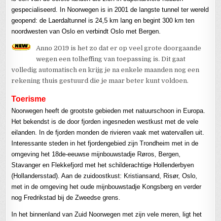
gespecialiseerd. In Noorwegen is in 2001 de langste tunnel ter wereld
geopend: de Laerdaltunnel is 24,5 km lang en begint 300 km ten
noordwesten van Oslo en verbindt Oslo met Bergen.
Anno 2019 is het zo dat er op veel grote doorgaande
wegen een tolheffing van toepassing is. Dit gaat
volledig automatisch en krijg je na enkele maanden nog een
rekening thuis gestuurd die je maar beter kunt voldoen.
Toerisme
Noorwegen heeft de grootste gebieden met natuurschoon in Europa.
Het bekendst is de door fjorden ingesneden westkust met de vele
eilanden. In de fjorden monden de rivieren vaak met watervallen uit.
Interessante steden in het fjordengebied zijn Trondheim met in de
omgeving het 18de-eeuwse mijnbouwstadje Røros, Bergen,
Stavanger en Flekkefjord met het schilderachtige Hollenderbyen
(Hollandersstad). Aan de zuidoostkust: Kristiansand, Risør, Oslo,
met in de omgeving het oude mijnbouwstadje Kongsberg en verder
nog Fredrikstad bij de Zweedse grens.
In het binnenland van Zuid Noorwegen met zijn vele meren, ligt het