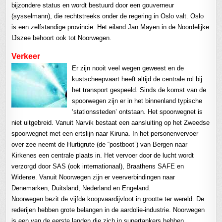
bijzondere status en wordt bestuurd door een gouverneur
(sysselmann), die rechtstreeks onder de regering in Oslo valt. Oslo
is een zelfstandige provincie. Het eiland Jan Mayen in de Noordelijke
IJszee behoort ook tot Noorwegen.
Verkeer
Er zijn nooit veel wegen geweest en de
kustscheepvaart heeft altijd de centrale rol bij
het transport gespeeld. Sinds de komst van de
spoorwegen zijn er in het binnenland typische
‘stationssteden’ ontstaan. Het spoorwegnet is
niet uitgebreid. Vanuit Narvik bestaat een aansluiting op het Zweedse
spoorwegnet met een ertslijn naar Kiruna. In het personenvervoer
over zee neemt de Hurtigrute (de “postboot”) van Bergen naar
Kirkenes een centrale plaats in. Het vervoer door de lucht wordt
verzorgd door SAS (ook internationaal), Braathens SAFE en
Widerøe. Vanuit Noorwegen zijn er veerverbindingen naar
Denemarken, Duitsland, Nederland en Engeland.
Noorwegen bezit de vijfde koopvaardijvloot in grootte ter wereld. De
rederijen hebben grote belangen in de aardolie-industrie. Noorwegen
is een van de eerste landen die zich in supertankers hebben