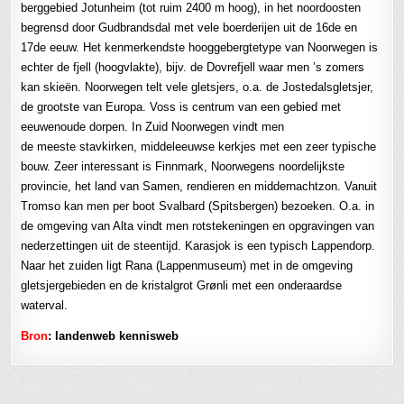
berggebied Jotunheim (tot ruim 2400 m hoog), in het noordoosten
begrensd door Gudbrandsdal met vele boerderijen uit de 16de en
17de eeuw. Het kenmerkendste hooggebergtetype van Noorwegen is
echter de fjell (hoogvlakte), bijv. de Dovrefjell waar men ’s zomers
kan skieën. Noorwegen telt vele gletsjers, o.a. de Jostedalsgletsjer,
de grootste van Europa. Voss is centrum van een gebied met
eeuwenoude dorpen. In Zuid Noorwegen vindt men
de meeste stavkirken, middeleeuwse kerkjes met een zeer typische
bouw. Zeer interessant is Finnmark, Noorwegens noordelijkste
provincie, het land van Samen, rendieren en middernachtzon. Vanuit
Tromso kan men per boot Svalbard (Spitsbergen) bezoeken. O.a. in
de omgeving van Alta vindt men rotstekeningen en opgravingen van
nederzettingen uit de steentijd. Karasjok is een typisch Lappendorp.
Naar het zuiden ligt Rana (Lappenmuseum) met in de omgeving
gletsjergebieden en de kristalgrot Grønli met een onderaardse
waterval.
Bron
: landenweb kennisweb