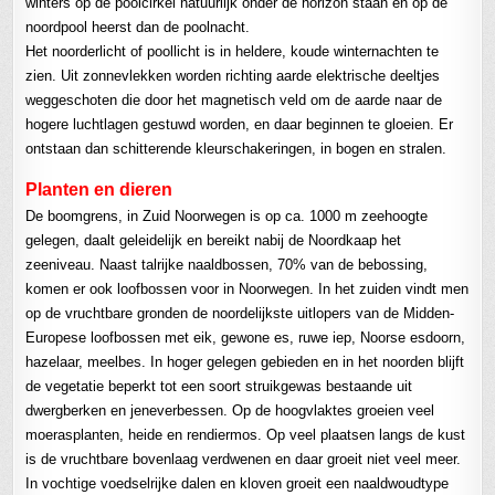
winters op de poolcirkel natuurlijk onder de horizon staan en op de
noordpool heerst dan de poolnacht.
Het noorderlicht of poollicht is in heldere, koude winternachten te
zien. Uit zonnevlekken worden richting aarde elektrische deeltjes
weggeschoten die door het magnetisch veld om de aarde naar de
hogere luchtlagen gestuwd worden, en daar beginnen te gloeien. Er
ontstaan dan schitterende kleurschakeringen, in bogen en stralen.
Planten en dieren
De boomgrens, in Zuid Noorwegen is op ca. 1000 m zeehoogte
gelegen, daalt geleidelijk en bereikt nabij de Noordkaap het
zeeniveau. Naast talrijke naaldbossen, 70% van de bebossing,
komen er ook loofbossen voor in Noorwegen. In het zuiden vindt men
op de vruchtbare gronden de noordelijkste uitlopers van de Midden-
Europese loofbossen met eik, gewone es, ruwe iep, Noorse esdoorn,
hazelaar, meelbes. In hoger gelegen gebieden en in het noorden blijft
de vegetatie beperkt tot een soort struikgewas bestaande uit
dwergberken en jeneverbessen. Op de hoogvlaktes groeien veel
moerasplanten, heide en rendiermos. Op veel plaatsen langs de kust
is de vruchtbare bovenlaag verdwenen en daar groeit niet veel meer.
In vochtige voedselrijke dalen en kloven groeit een naaldwoudtype