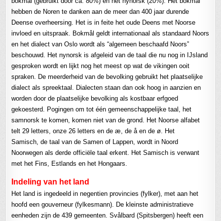
bokmål (gebruikt door ca. 80%) en het nynorsk (20%). Het bokmål
hebben de Noren te danken aan de meer dan 400 jaar durende
Deense overheersing. Het is in feite het oude Deens met Noorse
invloed en uitspraak. Bokmål geldt internationaal als standaard Noors
en het dialect van Oslo wordt als “algemeen beschaafd Noors”
beschouwd. Het nynorsk is afgeleid van de taal die nu nog in IJsland
gesproken wordt en lijkt nog het meest op wat de vikingen ooit
spraken. De meerderheid van de bevolking gebruikt het plaatselijke
dialect als spreektaal. Dialecten staan dan ook hoog in aanzien en
worden door de plaatselijke bevolking als kostbaar erfgoed
gekoesterd. Pogingen om tot één gemeenschappelijke taal, het
samnorsk te komen, komen niet van de grond. Het Noorse alfabet
telt 29 letters, onze 26 letters en de æ, de å en de ø. Het
Samisch, de taal van de Samen of Lappen, wordt in Noord
Noorwegen als derde officiële taal erkent. Het Samisch is verwant
met het Fins, Estlands en het Hongaars.
Indeling van het land
Het land is ingedeeld in negentien provincies (fylker), met aan het
hoofd een gouverneur (fylkesmann). De kleinste administratieve
eenheden zijn de 439 gemeenten. Svålbard (Spitsbergen) heeft een