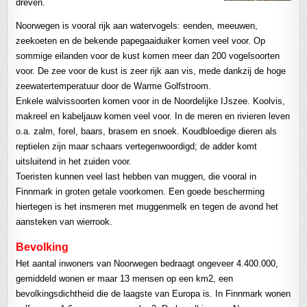
dreven.
Noorwegen is vooral rijk aan watervogels: eenden, meeuwen,
zeekoeten en de bekende papegaaiduiker komen veel voor. Op
sommige eilanden voor de kust komen meer dan 200 vogelsoorten
voor. De zee voor de kust is zeer rijk aan vis, mede dankzij de hoge
zeewatertemperatuur door de Warme Golfstroom.
Enkele walvissoorten komen voor in de Noordelijke IJszee. Koolvis,
makreel en kabeljauw komen veel voor. In de meren en rivieren leven
o.a. zalm, forel, baars, brasem en snoek. Koudbloedige dieren als
reptielen zijn maar schaars vertegenwoordigd; de adder komt
uitsluitend in het zuiden voor.
Toeristen kunnen veel last hebben van muggen, die vooral in
Finnmark in groten getale voorkomen. Een goede bescherming
hiertegen is het insmeren met muggenmelk en tegen de avond het
aansteken van wierrook.
Bevolking
Het aantal inwoners van Noorwegen bedraagt ongeveer 4.400.000,
gemiddeld wonen er maar 13 mensen op een km2, een
bevolkingsdichtheid die de laagste van Europa is. In Finnmark wonen