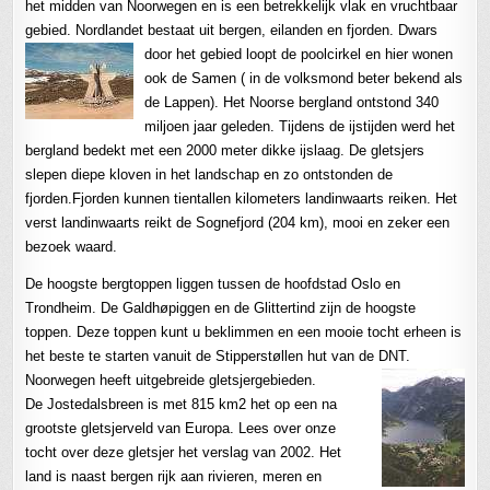
het midden van Noorwegen en is een betrekkelijk vlak en vruchtbaar
gebied. Nordlandet bestaat uit bergen, eilanden en fjorden. Dwars
door het gebied loopt de poolcirkel
en hier wonen
ook de Samen ( in de volksmond beter bekend als
de Lappen). Het Noorse bergland ontstond 340
miljoen jaar geleden. Tijdens de ijstijden werd het
bergland bedekt met een 2000 meter dikke ijslaag. De gletsjers
slepen diepe kloven in het landschap en zo ontstonden de
fjorden.Fjorden kunnen tientallen kilometers landinwaarts reiken. Het
verst landinwaarts reikt de Sognefjord (204 km), mooi en zeker een
bezoek waard.
De hoogste bergtoppen liggen tussen de hoofdstad Oslo en
Trondheim. De Galdhøpiggen en de Glittertind zijn de hoogste
toppen. Deze toppen kunt u beklimmen en een mooie tocht erheen is
het beste te starten vanuit de Stipperstøllen hut van de DNT.
Noorwegen heeft uitgebreide gletsjergebieden.
De Jostedalsbreen is met 815 km2 het op een na
grootste gletsjerveld van Europa. Lees over onze
tocht over deze gletsjer het verslag van 2002. Het
land is naast bergen rijk aan rivieren, meren en