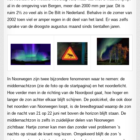
al in de omgeving van Bergen, meer dan 2000 mm per jaar. Dit is
ruim 2½ zo veel als in De Bilt in Nederland. Behalve in de zomer van
2002 toen viel er amper regen in dit deel van het land. Er was zelfs
sprake van de droogste augustus maand sinds tientallen jaren.
In Noorwegen zijn twee bijzondere fenomenen waar te nemen: de
middernachtzon (zie de foto op de startpagina) en het noorderlicht.
Hoe verder men in de richting van de Noordpool gaat, hoe hoger en
langer de zon achter elkaar blijft schijnen. De poolcirkel, die ook door
het noorden van Noorwegen loopt, is de breedtegraad waarop de zon
in de nacht van 21 op 22 juni net boven de horizon blijft staan. De
middernachtzon is zelfs in zuidelijker delen van Noorwegen
zichtbaar. Hartje zomer kan men dan zonder veel problemen ’s
nachts op straat de krant nog lezen. Omgekeerd blijft de zon ’s