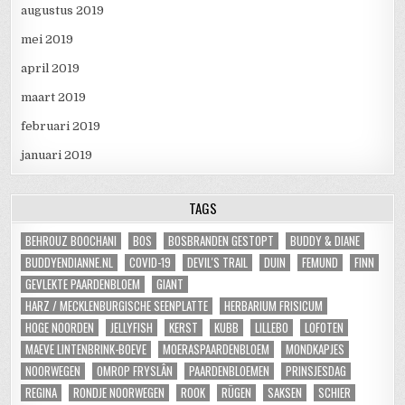
augustus 2019
mei 2019
april 2019
maart 2019
februari 2019
januari 2019
TAGS
BEHROUZ BOOCHANI
BOS
BOSBRANDEN GESTOPT
BUDDY & DIANE
BUDDYENDIANNE.NL
COVID-19
DEVIL'S TRAIL
DUIN
FEMUND
FINN
GEVLEKTE PAARDENBLOEM
GIANT
HARZ / MECKLENBURGISCHE SEENPLATTE
HERBARIUM FRISICUM
HOGE NOORDEN
JELLYFISH
KERST
KUBB
LILLEBO
LOFOTEN
MAEVE LINTENBRINK-BOEVE
MOERASPAARDENBLOEM
MONDKAPJES
NOORWEGEN
OMROP FRYSLÂN
PAARDENBLOEMEN
PRINSJESDAG
REGINA
RONDJE NOORWEGEN
ROOK
RÜGEN
SAKSEN
SCHIER