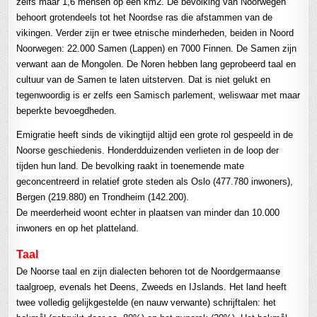
zelfs maar 1,6 mensen op een km2. De bevolking van Noorwegen
behoort grotendeels tot het Noordse ras die afstammen van de
vikingen. Verder zijn er twee etnische minderheden, beiden in Noord
Noorwegen: 22.000 Samen (Lappen) en 7000 Finnen. De Samen zijn
verwant aan de Mongolen. De Noren hebben lang geprobeerd taal en
cultuur van de Samen te laten uitsterven. Dat is niet gelukt en
tegenwoordig is er zelfs een Samisch parlement, weliswaar met maar
beperkte bevoegdheden.
Emigratie heeft sinds de vikingtijd altijd een grote rol gespeeld in de
Noorse geschiedenis. Honderdduizenden verlieten in de loop der
tijden hun land. De bevolking raakt in toenemende mate
geconcentreerd in relatief grote steden als Oslo (477.780 inwoners),
Bergen (219.880) en Trondheim (142.200).
De meerderheid woont echter in plaatsen van minder dan 10.000
inwoners en op het platteland.
Taal
De Noorse taal en zijn dialecten behoren tot de Noordgermaanse
taalgroep, evenals het Deens, Zweeds en IJslands. Het land heeft
twee volledig gelijkgestelde (en nauw verwante) schrijftalen: het