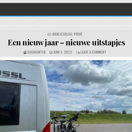
POSTED IN
KIEKEJESBLOG
,
PRIVÉ
Een nieuw jaar – nieuwe uitstapjes
AUTHOR:
PUBLISHED DATE:
ON EEN NIEUW JA
BUGHUNTER
JUNI 3, 2022
LEAVE A COMMENT