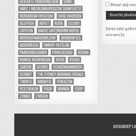
GEVLEKTE PAARDENBLOEM
GIANT
Stuur mij een
HARZ / MECKLENBURGISCHE SEENPLATTE
HERBARIUM FRISICUM
HOGE NOORDEN
JELLYFISH
KERST
KUBB
LILLEBO
Deze site gebr
LOFOTEN
MAEVE LINTENBRINK-BOEVE
verwerkt
.
MOERASPAARDENBLOEM
MONDKAPJES
NOORWEGEN
OMROP FRYSLÂN
PAARDENBLOEMEN
PRINSJESDAG
REGINA
RONDJE NOORWEGEN
ROOK
RÜGEN
SAKSEN
SCHIER
SCHIERMONNIKOOG
SYDNEY
THE SYDNEY MORNING HERALD
TWENTE
VAKANTIE
VERLIEZEN
VESTERALEN
VUUR
WINNEN
YOUP
ZOMER
ZWEDEN
BOSGROEP L