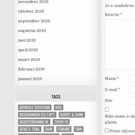
november 2019
Je e-mailadres 
oktober 2019
Reactie
*
september 2019
augustus 2019
mei 2019
april 2019
maart 2019
februari 2019
Naam
*
januari 2019
E-mail
*
TAGS
Site
BEHROUZ BOOCHANI
BOS
BOSBRANDEN GESTOPT
BUDDY & DIANE
Mijn naam, e-ma
BUDDYENDIANNE.NL
COVID-19
plaats.
DEVIL'S TRAIL
DUIN
FEMUND
FINN
Stuur mij een