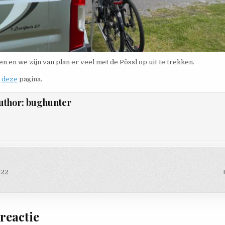
n en we zijn van plan er veel met de Pössl op uit te trekken.
p
deze
pagina.
uthor:
bughunter
navigatie
022
reactie