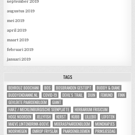
september 2019
augustus 2019
mei 2019
april 2019
maart 2019
februari 2019
januari 2019
TAGS
BEHROUZ BOOCHANI
BOS
BOSBRANDEN GESTOPT
BUDDY & DIANE
BUDDYENDIANNE.NL
COVID-19
DEVIL'S TRAIL
DUIN
FEMUND
FINN
GEVLEKTE PAARDENBLOEM
GIANT
HARZ / MECKLENBURGISCHE SEENPLATTE
HERBARIUM FRISICUM
HOGE NOORDEN
JELLYFISH
KERST
KUBB
LILLEBO
LOFOTEN
MAEVE LINTENBRINK-BOEVE
MOERASPAARDENBLOEM
MONDKAPJES
NOORWEGEN
OMROP FRYSLÂN
PAARDENBLOEMEN
PRINSJESDAG