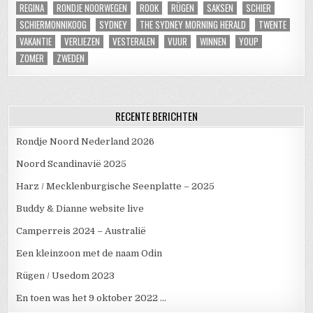
REGINA
RONDJE NOORWEGEN
ROOK
RÜGEN
SAKSEN
SCHIER
SCHIERMONNIKOOG
SYDNEY
THE SYDNEY MORNING HERALD
TWENTE
VAKANTIE
VERLIEZEN
VESTERALEN
VUUR
WINNEN
YOUP
ZOMER
ZWEDEN
RECENTE BERICHTEN
Rondje Noord Nederland 2026
Noord Scandinavië 2025
Harz / Mecklenburgische Seenplatte – 2025
Buddy & Dianne website live
Camperreis 2024 – Australië
Een kleinzoon met de naam Odin
Rügen / Usedom 2023
En toen was het 9 oktober 2022 …