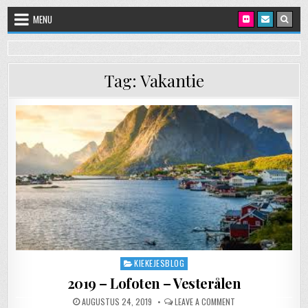
Skip to content
MENU
Tag:
Vakantie
KIEKEJESBLOG
Posted in
2019 – Lofoten – Vesterålen
PUBLISHED DATE:
ON 2019 – LOFOTEN 
AUGUSTUS 24, 2019
LEAVE A COMMENT