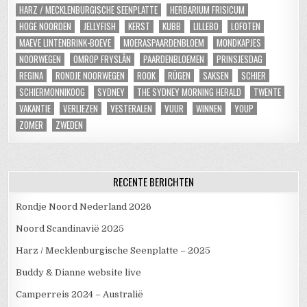
HARZ / MECKLENBURGISCHE SEENPLATTE
HERBARIUM FRISICUM
HOGE NOORDEN
JELLYFISH
KERST
KUBB
LILLEBO
LOFOTEN
MAEVE LINTENBRINK-BOEVE
MOERASPAARDENBLOEM
MONDKAPJES
NOORWEGEN
OMROP FRYSLÂN
PAARDENBLOEMEN
PRINSJESDAG
REGINA
RONDJE NOORWEGEN
ROOK
RÜGEN
SAKSEN
SCHIER
SCHIERMONNIKOOG
SYDNEY
THE SYDNEY MORNING HERALD
TWENTE
VAKANTIE
VERLIEZEN
VESTERALEN
VUUR
WINNEN
YOUP
ZOMER
ZWEDEN
RECENTE BERICHTEN
Rondje Noord Nederland 2026
Noord Scandinavië 2025
Harz / Mecklenburgische Seenplatte – 2025
Buddy & Dianne website live
Camperreis 2024 – Australië