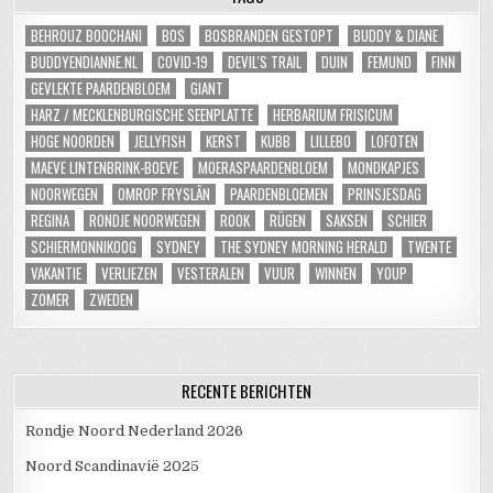
BEHROUZ BOOCHANI
BOS
BOSBRANDEN GESTOPT
BUDDY & DIANE
BUDDYENDIANNE.NL
COVID-19
DEVIL'S TRAIL
DUIN
FEMUND
FINN
GEVLEKTE PAARDENBLOEM
GIANT
HARZ / MECKLENBURGISCHE SEENPLATTE
HERBARIUM FRISICUM
HOGE NOORDEN
JELLYFISH
KERST
KUBB
LILLEBO
LOFOTEN
MAEVE LINTENBRINK-BOEVE
MOERASPAARDENBLOEM
MONDKAPJES
NOORWEGEN
OMROP FRYSLÂN
PAARDENBLOEMEN
PRINSJESDAG
REGINA
RONDJE NOORWEGEN
ROOK
RÜGEN
SAKSEN
SCHIER
SCHIERMONNIKOOG
SYDNEY
THE SYDNEY MORNING HERALD
TWENTE
VAKANTIE
VERLIEZEN
VESTERALEN
VUUR
WINNEN
YOUP
ZOMER
ZWEDEN
RECENTE BERICHTEN
Rondje Noord Nederland 2026
Noord Scandinavië 2025