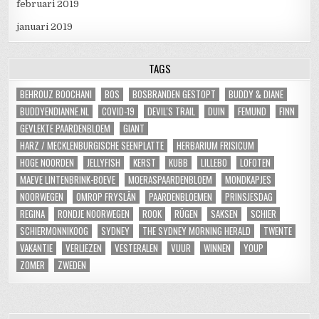
februari 2019
januari 2019
TAGS
BEHROUZ BOOCHANI
BOS
BOSBRANDEN GESTOPT
BUDDY & DIANE
BUDDYENDIANNE.NL
COVID-19
DEVIL'S TRAIL
DUIN
FEMUND
FINN
GEVLEKTE PAARDENBLOEM
GIANT
HARZ / MECKLENBURGISCHE SEENPLATTE
HERBARIUM FRISICUM
HOGE NOORDEN
JELLYFISH
KERST
KUBB
LILLEBO
LOFOTEN
MAEVE LINTENBRINK-BOEVE
MOERASPAARDENBLOEM
MONDKAPJES
NOORWEGEN
OMROP FRYSLÂN
PAARDENBLOEMEN
PRINSJESDAG
REGINA
RONDJE NOORWEGEN
ROOK
RÜGEN
SAKSEN
SCHIER
SCHIERMONNIKOOG
SYDNEY
THE SYDNEY MORNING HERALD
TWENTE
VAKANTIE
VERLIEZEN
VESTERALEN
VUUR
WINNEN
YOUP
ZOMER
ZWEDEN