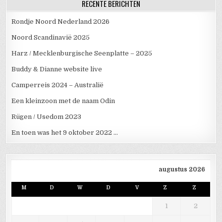
RECENTE BERICHTEN
Rondje Noord Nederland 2026
Noord Scandinavië 2025
Harz / Mecklenburgische Seenplatte – 2025
Buddy & Dianne website live
Camperreis 2024 – Australië
Een kleinzoon met de naam Odin
Rügen / Usedom 2023
En toen was het 9 oktober 2022 …
augustus 2026
M
D
W
D
V
Z
Z
1
2