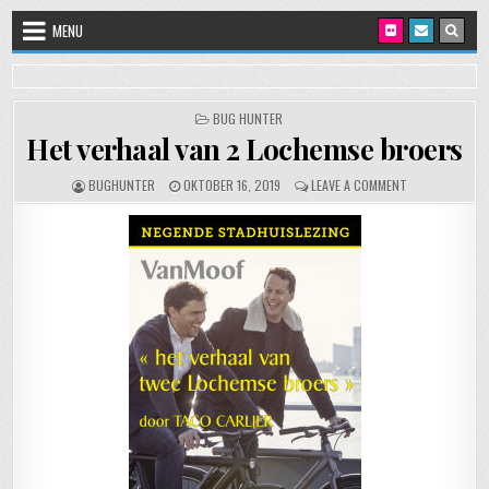
Skip to content
MENU
POSTED IN
BUG HUNTER
Het verhaal van 2 Lochemse broers
AUTHOR:
PUBLISHED DATE:
ON HET VERHAA
BUGHUNTER
OKTOBER 16, 2019
LEAVE A COMMENT