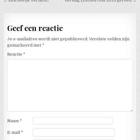
Bericht navigatie
← Een beetje verliefd?
Verslag Lofoten reis 2019 gereed →
Geef een reactie
Je e-mailadres wordt niet gepubliceerd.
Vereiste velden zijn
gemarkeerd met
*
Reactie
*
Naam
*
E-mail
*