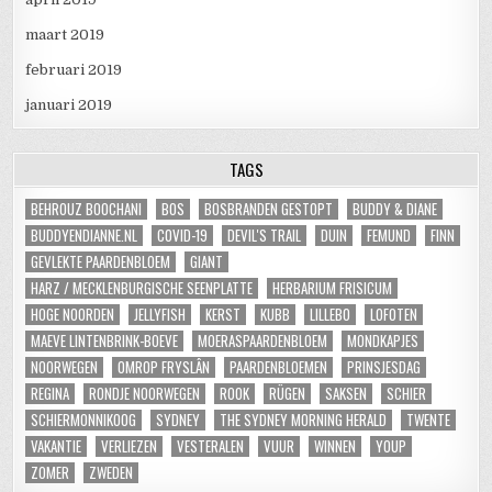
maart 2019
februari 2019
januari 2019
TAGS
BEHROUZ BOOCHANI
BOS
BOSBRANDEN GESTOPT
BUDDY & DIANE
BUDDYENDIANNE.NL
COVID-19
DEVIL'S TRAIL
DUIN
FEMUND
FINN
GEVLEKTE PAARDENBLOEM
GIANT
HARZ / MECKLENBURGISCHE SEENPLATTE
HERBARIUM FRISICUM
HOGE NOORDEN
JELLYFISH
KERST
KUBB
LILLEBO
LOFOTEN
MAEVE LINTENBRINK-BOEVE
MOERASPAARDENBLOEM
MONDKAPJES
NOORWEGEN
OMROP FRYSLÂN
PAARDENBLOEMEN
PRINSJESDAG
REGINA
RONDJE NOORWEGEN
ROOK
RÜGEN
SAKSEN
SCHIER
SCHIERMONNIKOOG
SYDNEY
THE SYDNEY MORNING HERALD
TWENTE
VAKANTIE
VERLIEZEN
VESTERALEN
VUUR
WINNEN
YOUP
ZOMER
ZWEDEN