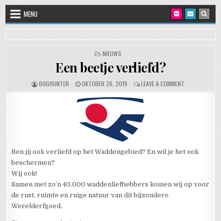
Skip to content
MENU
POSTED IN
NIEUWS
Een beetje verliefd?
AUTHOR:
PUBLISHED DATE:
ON EEN BEETJE 
BUGHUNTER
OKTOBER 26, 2019
LEAVE A COMMENT
Ben jij ook verliefd op het Waddengebied? En wil je het ook
beschermen?
Wij ook!
Samen met zo’n 40.000 waddenliefhebbers komen wij op voor
de rust, ruimte en ruige natuur van dit bijzondere
Werelderfgoed.