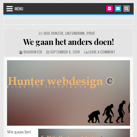
Skip to content
MENU
POSTED IN
BUG HUNTER
,
LINTENBRINK
,
PRIVÉ
We gaan het anders doen!
AUTHOR:
PUBLISHED DATE:
ON WE GAAN H
BUGHUNTER
SEPTEMBER 6, 2019
LEAVE A COMMENT
We gaan het