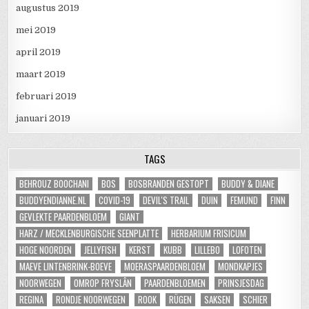
augustus 2019
mei 2019
april 2019
maart 2019
februari 2019
januari 2019
TAGS
BEHROUZ BOOCHANI
BOS
BOSBRANDEN GESTOPT
BUDDY & DIANE
BUDDYENDIANNE.NL
COVID-19
DEVIL'S TRAIL
DUIN
FEMUND
FINN
GEVLEKTE PAARDENBLOEM
GIANT
HARZ / MECKLENBURGISCHE SEENPLATTE
HERBARIUM FRISICUM
HOGE NOORDEN
JELLYFISH
KERST
KUBB
LILLEBO
LOFOTEN
MAEVE LINTENBRINK-BOEVE
MOERASPAARDENBLOEM
MONDKAPJES
NOORWEGEN
OMROP FRYSLÂN
PAARDENBLOEMEN
PRINSJESDAG
REGINA
RONDJE NOORWEGEN
ROOK
RÜGEN
SAKSEN
SCHIER