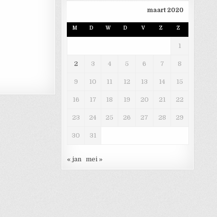
maart 2020
M
D
W
D
V
Z
Z
 DAGEN VRIJ VAN BOSBRANDEN
1
2
3
4
5
6
7
8
AN BOSBRANDEN
9
10
11
12
13
14
15
16
17
18
19
20
21
22
23
24
25
26
27
28
29
30
31
« jan
mei »