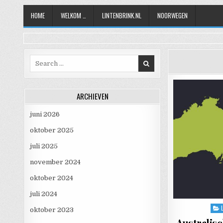
Skip to content
HOME
WELKOM …
LINTENBRINK.NL
NOORWEGEN
Search for:
ARCHIEVEN
juni 2026
oktober 2025
juli 2025
november 2024
oktober 2024
juli 2024
Pos
oktober 2023
Australis