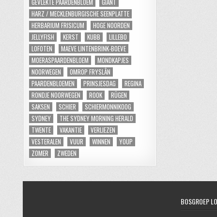
GEVLEKTE PAARDENBLOEM
GIANT
HARZ / MECKLENBURGISCHE SEENPLATTE
HERBARIUM FRISICUM
HOGE NOORDEN
JELLYFISH
KERST
KUBB
LILLEBO
LOFOTEN
MAEVE LINTENBRINK-BOEVE
MOERASPAARDENBLOEM
MONDKAPJES
NOORWEGEN
OMROP FRYSLÂN
PAARDENBLOEMEN
PRINSJESDAG
REGINA
RONDJE NOORWEGEN
ROOK
RÜGEN
SAKSEN
SCHIER
SCHIERMONNIKOOG
SYDNEY
THE SYDNEY MORNING HERALD
TWENTE
VAKANTIE
VERLIEZEN
VESTERALEN
VUUR
WINNEN
YOUP
ZOMER
ZWEDEN
BOSGROEP L