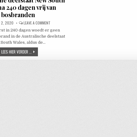
a 240 dagen vrij van
bosbranden
HED DATE:
ON AUSTRALISCHE DEELSTAAT NEW SOUTH WALES NA 240
 2, 2020
LEAVE A COMMENT
rst in 240 dagen woedt er geen
rand in de Australische deelstaat
South Wales, aldus de…
AUSTRALISCHE DEELSTAAT NEW SOUTH WALES NA 240 DAGEN VRIJ V
LEES HIER VERDER ...