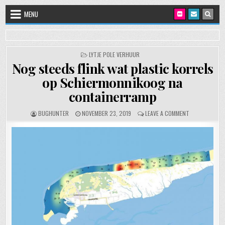
Skip to content
MENU
POSTED IN
LYTJE POLE VERHUUR
Nog steeds flink wat plastic korrels
op Schiermonnikoog na
containerramp
AUTHOR:
PUBLISHED DATE:
ON NOG STEED
BUGHUNTER
NOVEMBER 23, 2019
LEAVE A COMMENT