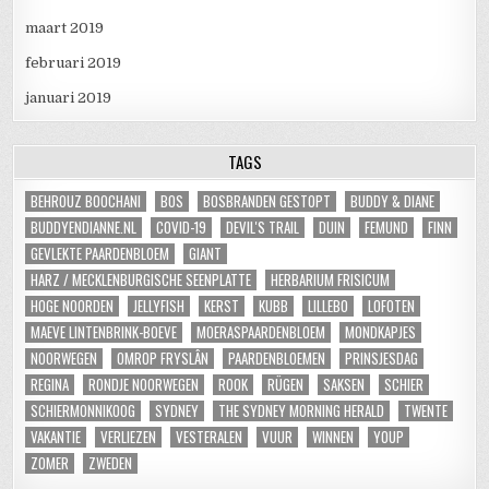
maart 2019
februari 2019
januari 2019
TAGS
BEHROUZ BOOCHANI
BOS
BOSBRANDEN GESTOPT
BUDDY & DIANE
BUDDYENDIANNE.NL
COVID-19
DEVIL'S TRAIL
DUIN
FEMUND
FINN
GEVLEKTE PAARDENBLOEM
GIANT
HARZ / MECKLENBURGISCHE SEENPLATTE
HERBARIUM FRISICUM
HOGE NOORDEN
JELLYFISH
KERST
KUBB
LILLEBO
LOFOTEN
MAEVE LINTENBRINK-BOEVE
MOERASPAARDENBLOEM
MONDKAPJES
NOORWEGEN
OMROP FRYSLÂN
PAARDENBLOEMEN
PRINSJESDAG
REGINA
RONDJE NOORWEGEN
ROOK
RÜGEN
SAKSEN
SCHIER
SCHIERMONNIKOOG
SYDNEY
THE SYDNEY MORNING HERALD
TWENTE
VAKANTIE
VERLIEZEN
VESTERALEN
VUUR
WINNEN
YOUP
ZOMER
ZWEDEN