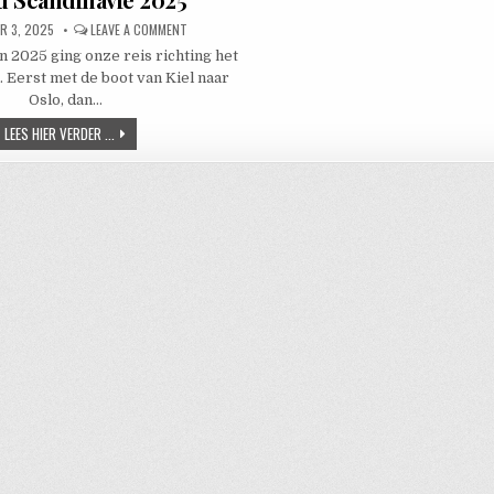
ED DATE:
ON NOORD SCANDINAVIË 2025
R 3, 2025
LEAVE A COMMENT
 2025 ging onze reis richting het
 Eerst met de boot van Kiel naar
Oslo, dan…
NOORD SCANDINAVIË 2025
LEES HIER VERDER ...