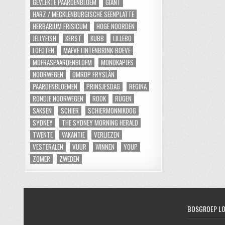
GEVLEKTE PAARDENBLOEM
GIANT
HARZ / MECKLENBURGISCHE SEENPLATTE
HERBARIUM FRISICUM
HOGE NOORDEN
JELLYFISH
KERST
KUBB
LILLEBO
LOFOTEN
MAEVE LINTENBRINK-BOEVE
MOERASPAARDENBLOEM
MONDKAPJES
NOORWEGEN
OMROP FRYSLÂN
PAARDENBLOEMEN
PRINSJESDAG
REGINA
RONDJE NOORWEGEN
ROOK
RÜGEN
SAKSEN
SCHIER
SCHIERMONNIKOOG
SYDNEY
THE SYDNEY MORNING HERALD
TWENTE
VAKANTIE
VERLIEZEN
VESTERALEN
VUUR
WINNEN
YOUP
ZOMER
ZWEDEN
BOSGROEP L