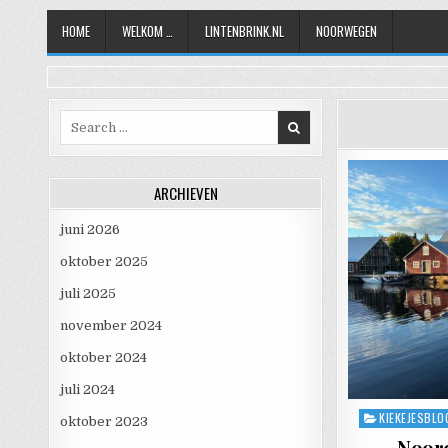
Skip to content
HOME
WELKOM …
LINTENBRINK.NL
NOORWEGEN
Search for:
ARCHIEVEN
juni 2026
oktober 2025
juli 2025
november 2024
oktober 2024
juli 2024
KIEKEJESBLO
Posted in
oktober 2023
Noord