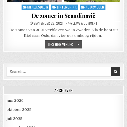
KIEKEJESBLOG
LINTENBRINK
NOORWEGEN
Posted in
De zomer in Scandinavië
PUBLISHED DATE:
ON DE ZOMER IN SCA
SEPTEMBER 27, 2021
LEAVE A COMMENT
De zomer van 2021 verbleven we in Zweden. Via de boot uit
Kiel naar Oslo, dan vier uur omhoog rijden…
DE ZOMER IN SCANDINAVIË
LEES HIER VERDER ...
Search for:
ARCHIEVEN
juni 2026
oktober 2025
juli 2025