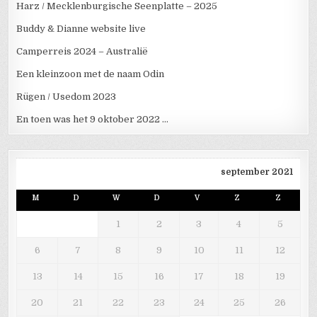
Harz / Mecklenburgische Seenplatte – 2025
Buddy & Dianne website live
Camperreis 2024 – Australië
Een kleinzoon met de naam Odin
Rügen / Usedom 2023
En toen was het 9 oktober 2022 …
september 2021
M
D
W
D
V
Z
Z
1
2
3
4
5
6
7
8
9
10
11
12
13
14
15
16
17
18
19
20
21
22
23
24
25
26