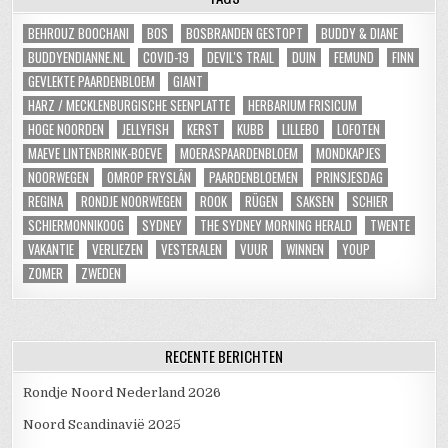
BEHROUZ BOOCHANI
BOS
BOSBRANDEN GESTOPT
BUDDY & DIANE
BUDDYENDIANNE.NL
COVID-19
DEVIL'S TRAIL
DUIN
FEMUND
FINN
GEVLEKTE PAARDENBLOEM
GIANT
HARZ / MECKLENBURGISCHE SEENPLATTE
HERBARIUM FRISICUM
HOGE NOORDEN
JELLYFISH
KERST
KUBB
LILLEBO
LOFOTEN
MAEVE LINTENBRINK-BOEVE
MOERASPAARDENBLOEM
MONDKAPJES
NOORWEGEN
OMROP FRYSLÂN
PAARDENBLOEMEN
PRINSJESDAG
REGINA
RONDJE NOORWEGEN
ROOK
RÜGEN
SAKSEN
SCHIER
SCHIERMONNIKOOG
SYDNEY
THE SYDNEY MORNING HERALD
TWENTE
VAKANTIE
VERLIEZEN
VESTERALEN
VUUR
WINNEN
YOUP
ZOMER
ZWEDEN
RECENTE BERICHTEN
Rondje Noord Nederland 2026
Noord Scandinavië 2025