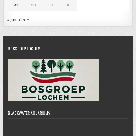
27
28
29
30
« jun
dec »
BOSGROEP LOCHEM
BLACKWATER AQUARIUMS