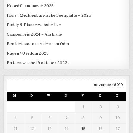
Noord Scandinavië 2025
Harz / Mecklenburgische Seenplatte – 2025
Buddy & Dianne website live
Camperreis 2024 – Australië
Een kleinzoon met de naam Odin
Rügen / Usedom 2023
En toen was het 9 oktober 2022 …
november 2019
M
D
W
D
V
Z
Z
1
2
3
4
5
6
7
8
9
10
11
12
13
14
15
16
17