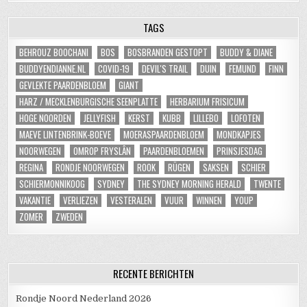
TAGS
BEHROUZ BOOCHANI
BOS
BOSBRANDEN GESTOPT
BUDDY & DIANE
BUDDYENDIANNE.NL
COVID-19
DEVIL'S TRAIL
DUIN
FEMUND
FINN
GEVLEKTE PAARDENBLOEM
GIANT
HARZ / MECKLENBURGISCHE SEENPLATTE
HERBARIUM FRISICUM
HOGE NOORDEN
JELLYFISH
KERST
KUBB
LILLEBO
LOFOTEN
MAEVE LINTENBRINK-BOEVE
MOERASPAARDENBLOEM
MONDKAPJES
NOORWEGEN
OMROP FRYSLÂN
PAARDENBLOEMEN
PRINSJESDAG
REGINA
RONDJE NOORWEGEN
ROOK
RÜGEN
SAKSEN
SCHIER
SCHIERMONNIKOOG
SYDNEY
THE SYDNEY MORNING HERALD
TWENTE
VAKANTIE
VERLIEZEN
VESTERALEN
VUUR
WINNEN
YOUP
ZOMER
ZWEDEN
RECENTE BERICHTEN
Rondje Noord Nederland 2026