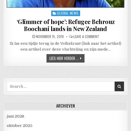
GLOBAL NEWS
Posted in
‘Glimmer of hope’: Refugee Behrouz
Boochani lands in New Zealand
PUBLISHED DATE:
ON ‘GLIMMER OF HOPE
NOVEMBER 15, 2019
LEAVE A COMMENT
Ik las een tijdje terug in de Volkskrant (link naar het artikel)
een artikel over deze vluchteling en zijn mede…
‘GLIMMER OF HOPE’: REFUGEE BEHR
LEES HIER VERDER ...
Search for:
ARCHIEVEN
juni 2026
oktober 2025