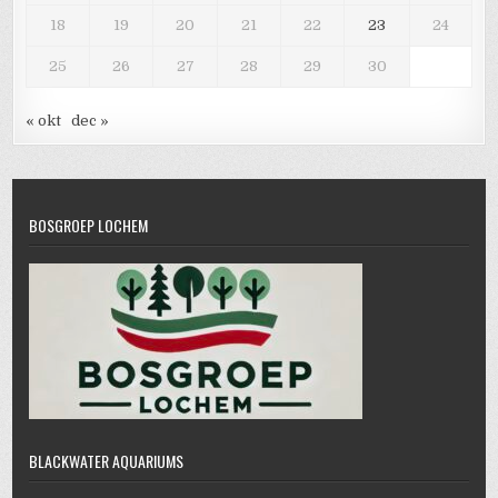
18
19
20
21
22
23
24
25
26
27
28
29
30
« okt
dec »
BOSGROEP LOCHEM
BLACKWATER AQUARIUMS