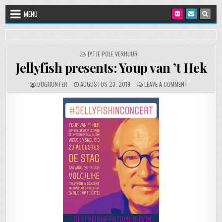
Skip to content
MENU
POSTED IN
LYTJE POLE VERHUUR
Jellyfish presents: Youp van ’t Hek
AUTHOR:
PUBLISHED DATE:
ON JELLYFISH 
BUGHUNTER
AUGUSTUS 23, 2019
LEAVE A COMMENT