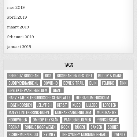
mei 2019
april 2019
maart 2019
februari 2019
januari 2019
TAGS
BEHROUZ BOOCHANI
BOS
BOSBRANDEN GESTOPT
BUDDY & DIANE
BUDDYENDIANNE.NL
COVID-19
DEVIL'S TRAIL
DUIN
FEMUND
FINN
GEVLEKTE PAARDENBLOEM
GIANT
HARZ / MECKLENBURGISCHE SEENPLATTE
HERBARIUM FRISICUM
HOGE NOORDEN
JELLYFISH
KERST
KUBB
LILLEBO
LOFOTEN
MAEVE LINTENBRINK-BOEVE
MOERASPAARDENBLOEM
MONDKAPJES
NOORWEGEN
OMROP FRYSLÂN
PAARDENBLOEMEN
PRINSJESDAG
REGINA
RONDJE NOORWEGEN
ROOK
RÜGEN
SAKSEN
SCHIER
SCHIERMONNIKOOG
SYDNEY
THE SYDNEY MORNING HERALD
TWENTE