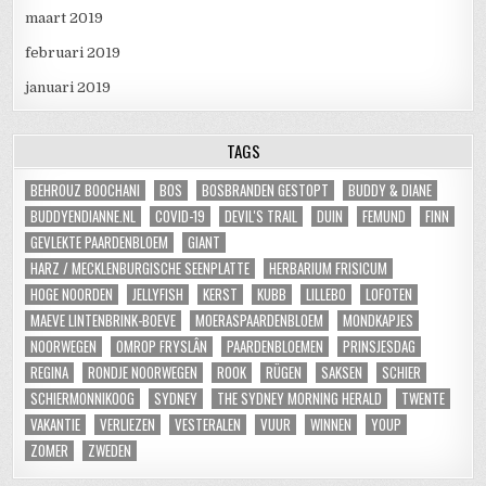
maart 2019
februari 2019
januari 2019
TAGS
BEHROUZ BOOCHANI
BOS
BOSBRANDEN GESTOPT
BUDDY & DIANE
BUDDYENDIANNE.NL
COVID-19
DEVIL'S TRAIL
DUIN
FEMUND
FINN
GEVLEKTE PAARDENBLOEM
GIANT
HARZ / MECKLENBURGISCHE SEENPLATTE
HERBARIUM FRISICUM
HOGE NOORDEN
JELLYFISH
KERST
KUBB
LILLEBO
LOFOTEN
MAEVE LINTENBRINK-BOEVE
MOERASPAARDENBLOEM
MONDKAPJES
NOORWEGEN
OMROP FRYSLÂN
PAARDENBLOEMEN
PRINSJESDAG
REGINA
RONDJE NOORWEGEN
ROOK
RÜGEN
SAKSEN
SCHIER
SCHIERMONNIKOOG
SYDNEY
THE SYDNEY MORNING HERALD
TWENTE
VAKANTIE
VERLIEZEN
VESTERALEN
VUUR
WINNEN
YOUP
ZOMER
ZWEDEN