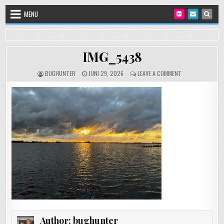
Skip to content
MENU
IMG_5438
AUTHOR:
PUBLISHED DATE:
ON IMG_5438
BUGHUNTER
JUNI 29, 2026
LEAVE A COMMENT
Author:
bughunter