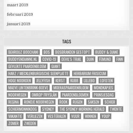
maart 2019
februari 2019
januari 2019
TAGS
BEHROUZ BOOCHANI
BOS
BOSBRANDEN GESTOPT
BUDDY & DIANE
BUDDYENDIANNE.NL
COVID-19
DEVIL'S TRAIL
DUIN
FEMUND
FINN
GEVLEKTE PAARDENBLOEM
GIANT
HARZ / MECKLENBURGISCHE SEENPLATTE
HERBARIUM FRISICUM
HOGE NOORDEN
JELLYFISH
KERST
KUBB
LILLEBO
LOFOTEN
MAEVE LINTENBRINK-BOEVE
MOERASPAARDENBLOEM
MONDKAPJES
NOORWEGEN
OMROP FRYSLÂN
PAARDENBLOEMEN
PRINSJESDAG
REGINA
RONDJE NOORWEGEN
ROOK
RÜGEN
SAKSEN
SCHIER
SCHIERMONNIKOOG
SYDNEY
THE SYDNEY MORNING HERALD
TWENTE
VAKANTIE
VERLIEZEN
VESTERALEN
VUUR
WINNEN
YOUP
ZOMER
ZWEDEN