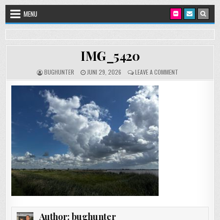
Skip to content
MENU
IMG_5420
AUTHOR:
PUBLISHED DATE:
ON IMG_5420
BUGHUNTER
JUNI 29, 2026
LEAVE A COMMENT
Author:
bughunter