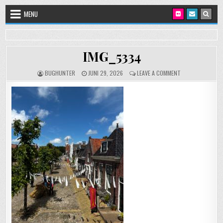
Skip to content
MENU
IMG_5334
AUTHOR:
PUBLISHED DATE:
ON IMG_5334
BUGHUNTER
JUNI 29, 2026
LEAVE A COMMENT