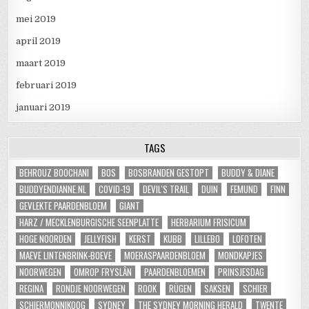
mei 2019
april 2019
maart 2019
februari 2019
januari 2019
TAGS
BEHROUZ BOOCHANI
BOS
BOSBRANDEN GESTOPT
BUDDY & DIANE
BUDDYENDIANNE.NL
COVID-19
DEVIL'S TRAIL
DUIN
FEMUND
FINN
GEVLEKTE PAARDENBLOEM
GIANT
HARZ / MECKLENBURGISCHE SEENPLATTE
HERBARIUM FRISICUM
HOGE NOORDEN
JELLYFISH
KERST
KUBB
LILLEBO
LOFOTEN
MAEVE LINTENBRINK-BOEVE
MOERASPAARDENBLOEM
MONDKAPJES
NOORWEGEN
OMROP FRYSLÂN
PAARDENBLOEMEN
PRINSJESDAG
REGINA
RONDJE NOORWEGEN
ROOK
RÜGEN
SAKSEN
SCHIER
SCHIERMONNIKOOG
SYDNEY
THE SYDNEY MORNING HERALD
TWENTE