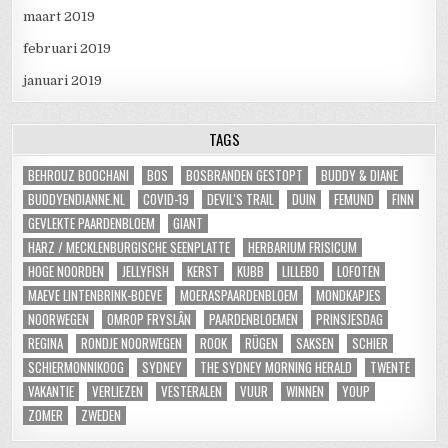
maart 2019
februari 2019
januari 2019
TAGS
BEHROUZ BOOCHANI
BOS
BOSBRANDEN GESTOPT
BUDDY & DIANE
BUDDYENDIANNE.NL
COVID-19
DEVIL'S TRAIL
DUIN
FEMUND
FINN
GEVLEKTE PAARDENBLOEM
GIANT
HARZ / MECKLENBURGISCHE SEENPLATTE
HERBARIUM FRISICUM
HOGE NOORDEN
JELLYFISH
KERST
KUBB
LILLEBO
LOFOTEN
MAEVE LINTENBRINK-BOEVE
MOERASPAARDENBLOEM
MONDKAPJES
NOORWEGEN
OMROP FRYSLÂN
PAARDENBLOEMEN
PRINSJESDAG
REGINA
RONDJE NOORWEGEN
ROOK
RÜGEN
SAKSEN
SCHIER
SCHIERMONNIKOOG
SYDNEY
THE SYDNEY MORNING HERALD
TWENTE
VAKANTIE
VERLIEZEN
VESTERALEN
VUUR
WINNEN
YOUP
ZOMER
ZWEDEN