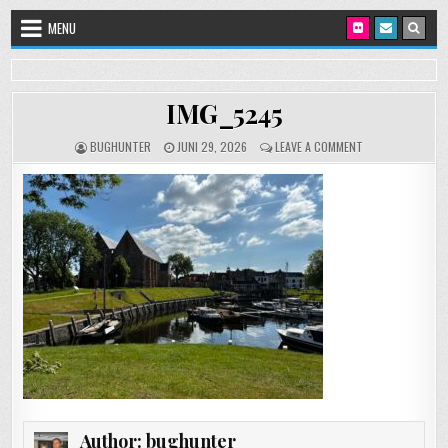
Skip to content
MENU
IMG_5245
AUTHOR:
PUBLISHED DATE:
ON IMG_5245
BUGHUNTER
JUNI 29, 2026
LEAVE A COMMENT
Author:
bughunter