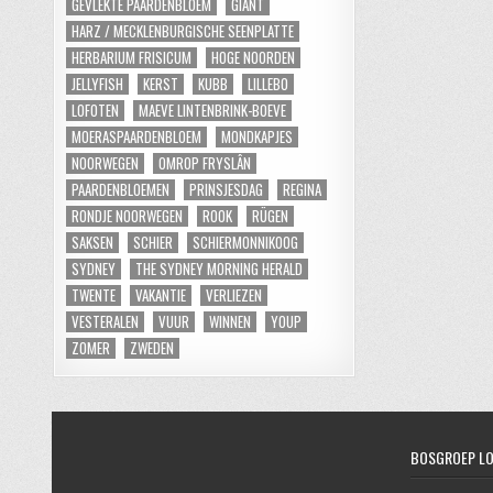
GEVLEKTE PAARDENBLOEM
GIANT
HARZ / MECKLENBURGISCHE SEENPLATTE
HERBARIUM FRISICUM
HOGE NOORDEN
JELLYFISH
KERST
KUBB
LILLEBO
LOFOTEN
MAEVE LINTENBRINK-BOEVE
MOERASPAARDENBLOEM
MONDKAPJES
NOORWEGEN
OMROP FRYSLÂN
PAARDENBLOEMEN
PRINSJESDAG
REGINA
RONDJE NOORWEGEN
ROOK
RÜGEN
SAKSEN
SCHIER
SCHIERMONNIKOOG
SYDNEY
THE SYDNEY MORNING HERALD
TWENTE
VAKANTIE
VERLIEZEN
VESTERALEN
VUUR
WINNEN
YOUP
ZOMER
ZWEDEN
BOSGROEP L