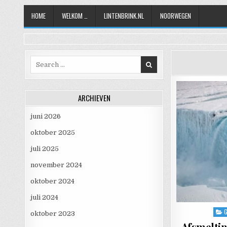
Skip to content
HOME
WELKOM …
LINTENBRINK.NL
NOORWEGEN
Search for:
ARCHIEVEN
juni 2026
oktober 2025
juli 2025
november 2024
oktober 2024
juli 2024
Post
oktober 2023
Afsmeltin