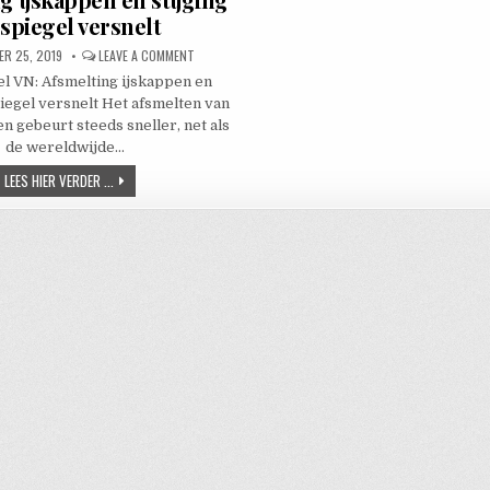
spiegel versnelt
D DATE:
ON AFSMELTING IJSKAPPEN EN STIJGING ZEESPIEGEL VE
R 25, 2019
LEAVE A COMMENT
l VN: Afsmelting ijskappen en
piegel versnelt Het afsmelten van
n gebeurt steeds sneller, net als
de wereldwijde…
AFSMELTING IJSKAPPEN EN STIJGING ZEESPIEGEL VERSNELT
LEES HIER VERDER ...