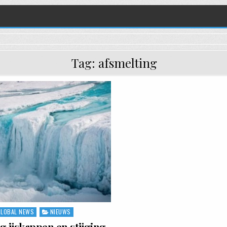
Tag:
afsmelting
GLOBAL NEWS
NIEUWS
ed in
g ijskappen en stijging